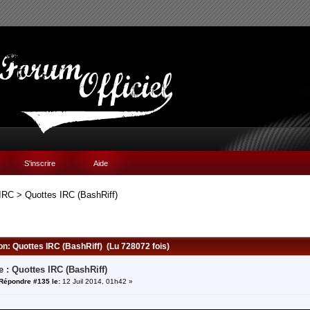
S'inscrire
Aide
IRC
>
Quottes IRC (BashRiff)
ion: Quottes IRC (BashRiff) (Lu 728072 fois)
e : Quottes IRC (BashRiff)
Répondre #135 le:
12 Juil 2014, 01h42 »