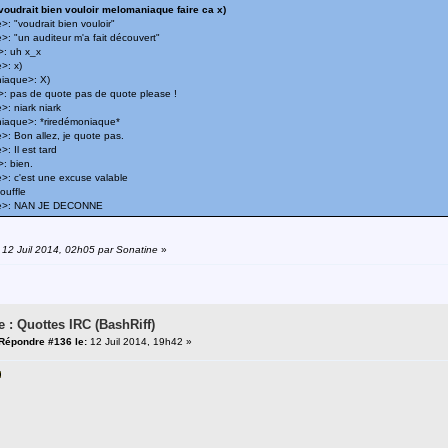
voudrait bien vouloir melomaniaque faire ca x)
 "voudrait bien vouloir"
: "un auditeur m'a fait découvert"
: uh x_x
>: x)
iaque>: X)
: pas de quote pas de quote please !
: niark niark
aque>: *riredémoniaque*
: Bon allez, je quote pas.
 Il est tard
: bien.
: c'est une excuse valable
ouffle
e>: NAN JE DECONNE
: 12 Juil 2014, 02h05 par Sonatine
»
e : Quottes IRC (BashRiff)
Répondre #136 le:
12 Juil 2014, 19h42 »