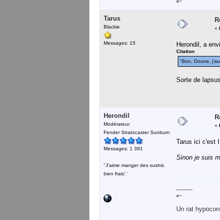
¤~
Tarus
R
Blackie
«
Messages: 15
Herondil, a envi
Citation
"Bon, Doune, j'au
Sorte de lapsus 
Herondil
R
Modérateur
«
Fender Stratocaster Sunburn
Tarus ici c'est 
Messages: 1 391
Sinon je suis m
''J'aime manger des sushis
bien frais'.'
-----------
¤~
Un rat hypocond