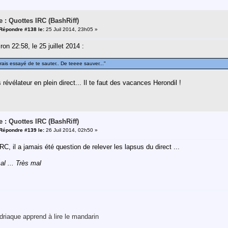
e : Quottes IRC (BashRiff)
Répondre #138 le:
25 Juil 2014, 23h05 »
ron 22:58, le 25 juillet 2014 :
rais essayé de te sauter.. De teeee sauver..."
révélateur en plein direct... Il te faut des vacances Herondil !
e : Quottes IRC (BashRiff)
Répondre #139 le:
26 Juil 2014, 02h50 »
IRC, il a jamais été question de relever les lapsus du direct ...
al ... Très mal
riaque apprend à lire le mandarin