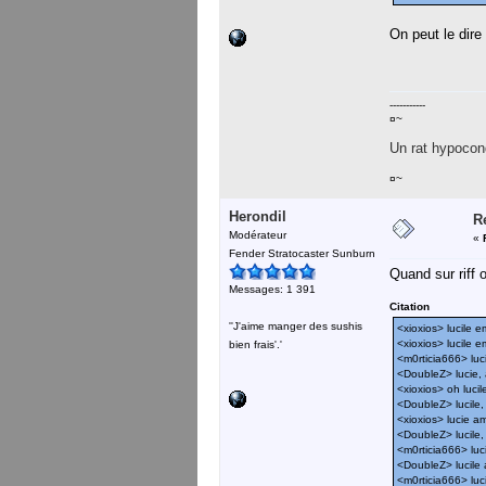
On peut le dire
-----------
¤~
Un rat hypocond
¤~
Herondil
R
Modérateur
«
Fender Stratocaster Sunburn
Quand sur riff 
Messages: 1 391
Citation
''J'aime manger des sushis
<xioxios> lucile 
<xioxios> lucile 
bien frais'.'
<m0rticia666> luc
<DoubleZ> lucie, 
<xioxios> oh luci
<DoubleZ> lucile,
<xioxios> lucie am
<DoubleZ> lucile,
<m0rticia666> luci
<DoubleZ> lucile 
<m0rticia666> luci