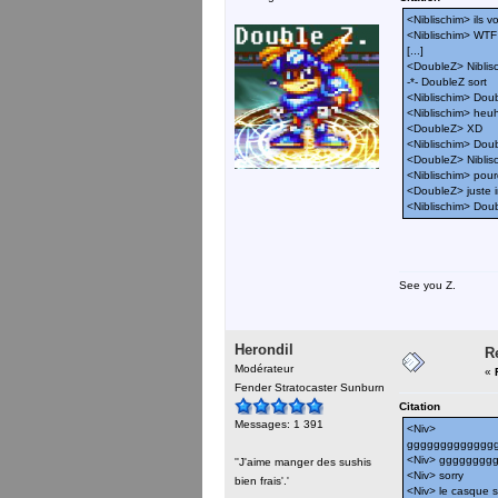
<Niblischim> ils v
<Niblischim> WTF
[...]
<DoubleZ> Niblisc
-*- DoubleZ sort
<Niblischim> Doubl
<Niblischim> heu
<DoubleZ> XD
<Niblischim> Doub
<DoubleZ> Niblisc
<Niblischim> pour
<DoubleZ> juste i
<Niblischim> Dou
See you Z.
Herondil
R
Modérateur
«
Fender Stratocaster Sunburn
Citation
Messages: 1 391
<Niv>
ggggggggggggg
<Niv> ggggggg
''J'aime manger des sushis
<Niv> sorry
bien frais'.'
<Niv> le casque s