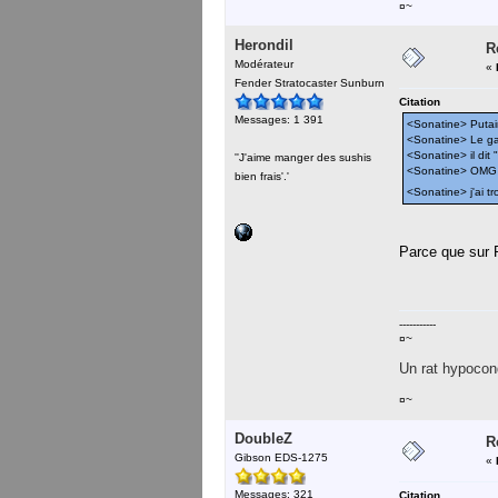
¤~
Herondil
R
Modérateur
«
Fender Stratocaster Sunburn
Citation
Messages: 1 391
<Sonatine> Putain 
<Sonatine> Le gar
<Sonatine> il dit 
''J'aime manger des sushis
<Sonatine> OMG
bien frais'.'
<Sonatine> j'ai t
Parce que sur R
-----------
¤~
Un rat hypocond
¤~
DoubleZ
R
Gibson EDS-1275
«
Messages: 321
Citation