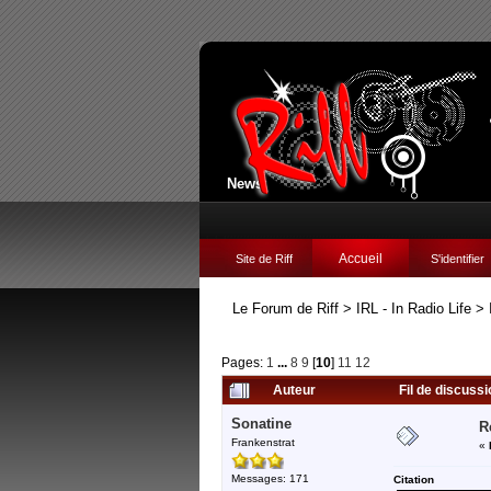
News:
Accueil
Site de Riff
S'identifier
Le Forum de Riff
>
IRL - In Radio Life
>
Pages:
1
...
8
9
[
10
]
11
12
Auteur
Fil de discuss
Sonatine
R
Frankenstrat
«
Messages: 171
Citation