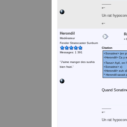
-----------
¤~
Un rat hypocond
¤~
Herondil
R
Modérateur
«
Fender Stratocaster Sunburn
Citation
Messages: 1 391
<Sonatine> (en plu
<Herondil> Ca y e
''J'aime manger des sushis
<Tarus> Ayé, on 
bien frais'.'
<Sonatine> x)
<Herondil> euh x
* Herondil savait
Quand Sonatine
-----------
¤~
Un rat hypocond