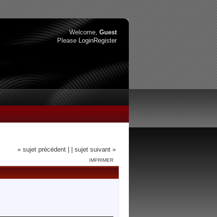
Welcome,
Guest
Please
Login
Register
« sujet précédent |
| sujet suivant »
IMPRIMER