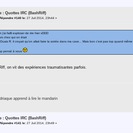
e : Quottes IRC (BashRiff)
Répondre #140 le:
27 Juil 2014, 23h44 »
j'ai failli exploser de rire hier xDDD
s chez qui on était
"Ouais R. il croyait qu'on allait faire la soirée dans ma cave... Mais bon c'est pas top quand même e
rop pensé à vous
iff, on vit des expériences traumatisantes parfois.
riaque apprend à lire le mandarin
e : Quottes IRC (BashRiff)
Répondre #141 le:
27 Juil 2014, 23h49 »