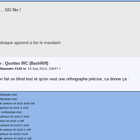
 ... GG Niv !
riaque apprend à lire le mandarin
e : Quottes IRC (BashRiff)
Répondre #143 le:
13 Sep 2014, 23h57 »
on fait un blind test et qu'on veut une orthographe précise, ca donne ça :
embrasse moi
embrasse-moi
ie amour et rock and roll
amour et rock n rool
le embrasse-moi
 amour et rock n rool
our et rock n roll
 amour et rock'n rool
e amour et rock n roll
amour et rock'n rool
le amour et rock n roll