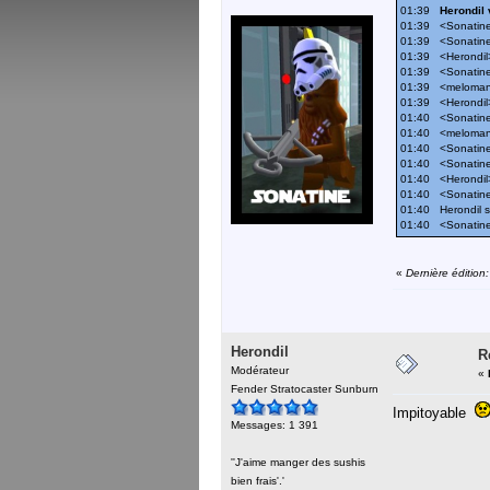
01:39
Herondil 
01:39 <Sonatine>:
01:39 <Sonatine>
01:39 <Herondil>
01:39 <Sonatine
01:39 <meloman
01:39 <Herondil>
01:40 <Sonatine>
01:40 <melomani
01:40 <Sonatine>
01:40 <Sonatine>:
01:40 <Herondil>
01:40 <Sonatine>
01:40 Herondil s
01:40 <Sonatin
«
Dernière édition
Herondil
R
Modérateur
«
Fender Stratocaster Sunburn
Impitoyable
Messages: 1 391
''J'aime manger des sushis
bien frais'.'