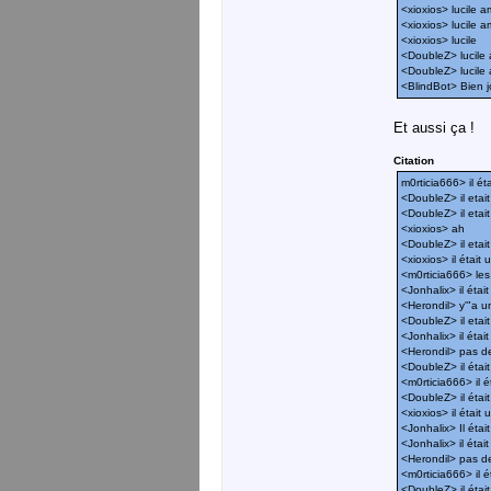
<xioxios> lucile a
<xioxios> lucile a
<xioxios> lucile
<DoubleZ> lucile a
<DoubleZ> lucile a
<BlindBot> Bien jo
Et aussi ça !
Citation
m0rticia666> il ét
<DoubleZ> il etait 
<DoubleZ> il etait 
<xioxios> ah
<DoubleZ> il etait 
<xioxios> il était 
<m0rticia666> le
<Jonhalix> il était 
<Herondil> y'"a u
<DoubleZ> il etai
<Jonhalix> il étai
<Herondil> pas d
<DoubleZ> il étai
<m0rticia666> il é
<DoubleZ> il étai
<xioxios> il était
<Jonhalix> Il étai
<Jonhalix> il étai
<Herondil> pas d
<m0rticia666> il ét
<DoubleZ> il étai