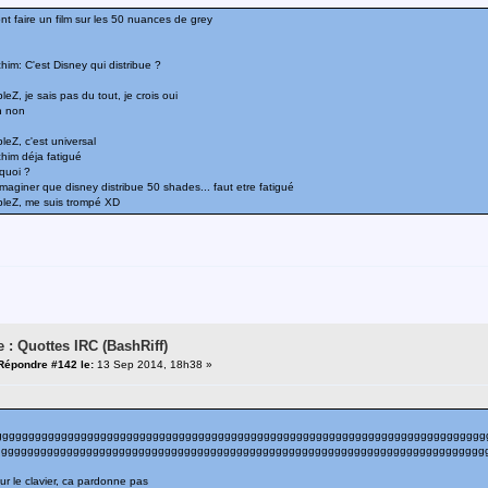
ont faire un film sur les 50 nuances de grey
him: C'est Disney qui distribue ?
eZ, je sais pas du tout, je crois oui
h non
leZ, c'est universal
him déja fatigué
quoi ?
maginer que disney distribue 50 shades... faut etre fatigué
bleZ, me suis trompé XD
e : Quottes IRC (BashRiff)
Répondre #142 le:
13 Sep 2014, 18h38 »
ggggggggggggggggggggggggggggggggggggggggggggggggggggggggggggggggggggggggggg
gggggggggggggggggggggggggggggggggggggggggggggggggggggggggggggggggggggggggggg
ur le clavier, ca pardonne pas