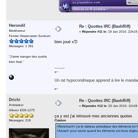
Herondil
Re : Quottes IRC (BashRiff)
Modérateur
«
Répondre #11 le:
19 Jan 2010, 22h16
Fender Stratocaster Sunburn
bien joué x'D
Messages: 1 391
''J'aime manger des sushis
bien frais'.'
-----------
¤~
Un rat hypocondriaque apprend à lire le manda
¤~
Drichi
Re : Quottes IRC (BashRiff)
Animateur
«
Répondre #12 le:
20 Jan 2010, 11h28
Gibson EDS-1275
ça y est j'ai retrouvé mes anciennes quotes
Messages: 218
Citation
<Rorschach> j'ai le tableau périodique des éléments en 
<Azrael> pour savoir quand les éléments ont leurs règles