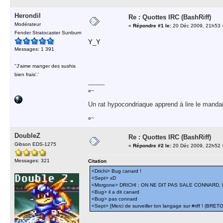
Herondil
Re : Quottes IRC (BashRiff)
Modérateur
«
Répondre #1 le:
20 Déc 2009, 21h53 
Fender Stratocaster Sunburn
Y_Y
Messages: 1 391
''J'aime manger des sushis
bien frais'.'
-----------
¤~
Un rat hypocondriaque apprend à lire le manda
¤~
DoubleZ
Re : Quottes IRC (BashRiff)
Gibson EDS-1275
«
Répondre #2 le:
20 Déc 2009, 22h52 
Messages: 321
Citation
<Drichi> Bug canard !
<Sept> xD
<Morgone> DRICHI : ON NE DIT PAS SALE CONNARD,
<Bug> il a dit canard
<Bug> pas connard
<Sept> [Merci de surveiller ton langage sur #riff ! (BRET