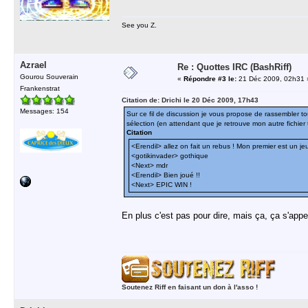
See you Z.
Azrael
Re : Quottes IRC (BashRiff)
Gourou Souverain
«
Répondre #3 le:
21 Déc 2009, 02h31 
Frankenstrat
Citation de: Drichi le 20 Déc 2009, 17h43
Messages: 154
Sur ce fil de discussion je vous propose de rassembler 
sélection (en attendant que je retrouve mon autre fichier 
Citation
<Erendil> allez on fait un rebus ! Mon premier est un j
<gotikinvader> gothique
<Next> mdr
<Erendil> Bien joué !!
<Next> EPIC WIN !
En plus c'est pas pour dire, mais ça, ça s'app
Soutenez Riff en faisant un don à l'asso !