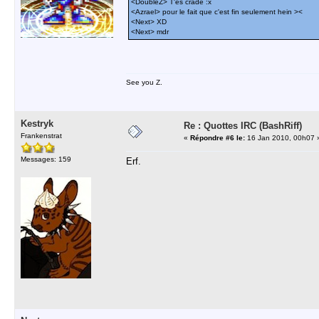
<DoubleZ> T'es crade :x
<Azrael> pour le fait que c'est fin seulement hein ><
<Next> XD
<Next> mdr
See you Z.
Kestryk
Re : Quottes IRC (BashRiff)
Frankenstrat
«
Répondre #6 le:
16 Jan 2010, 00h07 
Messages: 159
Erf.