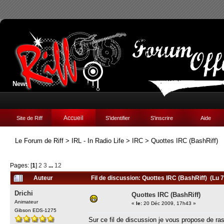
News:
Accueil
Site de Riff
S'identifier
S'inscrire
Aide
Le Forum de Riff
>
IRL - In Radio Life
>
IRC
>
Quottes IRC (BashRiff)
Pages: [
1
]
2
3
...
12
Auteur
Fil de discussion: Quottes IRC (BashRiff) (Lu 
Drichi
Quottes IRC (BashRiff)
Animateur
«
le:
20 Déc 2009, 17h43 »
Gibson EDS-1275
Sur ce fil de discussion je vous propose de ra