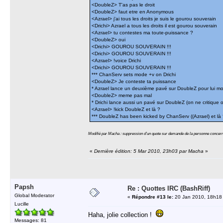
<DoubleZ> T'as pas le droit
<DoubleZ> faut etre en Anonymous
<Azrael> j'ai tous les droits je suis le gourou souverain
<Drichi> Azrael a tous les droits il est gourou souverain
<Azrael> tu contestes ma toute-puissance ?
<DoubleZ> oui
<Drichi> GOUROU SOUVERAIN !!!
<Drichi> GOUROU SOUVERAIN !!!
<Azrael> !voice Drichi
<Drichi> GOUROU SOUVERAIN !!!
*** ChanServ sets mode +v on Drichi
<DoubleZ> Je conteste ta puissance
* Azrael lance un deuxième pavé sur DoubleZ pour lui mon
<DoubleZ> meme pas mal
* Drichi lance aussi un pavé sur DoubleZ (on ne critique
<Azrael> !kick DoubleZ et là ?
*** DoubleZ has been kicked by ChanServ ((Azrael) et là 
Modifié par Macha : suppression d'un quote sur demande de la personne concer
«
Dernière édition: 5 Mar 2010, 23h03 par Macha
»
Papsh
Re : Quottes IRC (BashRiff)
Global Moderator
«
Répondre #13 le:
20 Jan 2010, 18h18
Lucille
Haha, jolie collection !
Messages: 81