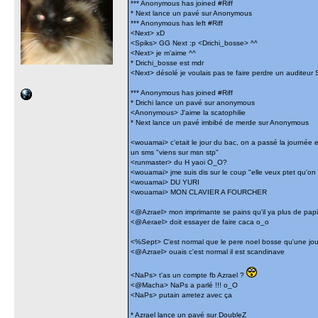
*** Anonymous has joined #Riff
* Next lance un pavé sur Anonymous
*** Anonymous has left #Riff
<Next> xD
<Spiks> GG Next :p <Drichi_bosse> ^^
<Next> je m'aime ^^
* Drichi_bosse est mdr
<Next> désolé je voulais pas te faire perdre un auditeur 
*** Anonymous has joined #Riff
* Drichi lance un pavé sur anonymous
<Anonymous> J'aime la scatophilie
* Next lance un pavé imbibé de merde sur Anonymous
<wouamai> c'etait le jour du bac, on a passé la journée en
un sms "viens sur msn stp"
<runmaster> du H yaoi O_O?
<wouamai> jme suis dis sur le coup "elle veux ptet qu'on se
<wouamai> DU YURI
<wouamai> MON CLAVIER A FOURCHER
<@Azrael> mon imprimante se pains qu'il ya plus de pap
<@Aerael> doit essayer de faire caca o_o
<%Sept> C'est normal que le pere noel bosse qu'une jour
<@Azrael> ouais c'est normal il est scandinave
<NaPs> t'as un compte fb Azrael ?
<@Macha> NaPs a parlé !!! o_O
<NaPs> putain arretez avec ça
* Azrael lance un pavé sur DoubleZ