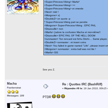
<Super-Princess-Viking> Marfa*
<Super-Princess-Viking> ><
<Super-Princess-Viking> et vmerde
<Next> mdr !
<Morgone> x)
<DoubleZ> on quote :p
* Super-Princess-Viking part se pendre
<Morgone> Super-Princess-Viking : EPIC FAIL
<Drazouille> non
<Marfa> j'adore la confusion Macha et moi-même!!
<Drazouille> EPIC FAIL OF THE HELL DOOM
<runmaster> Ton rencard est fichu Drichi.... Same player,
<DoubleZ> runmaster : et insert coins
<Next> You failed in game named "Life", please insert on
<Morgone> runmaster : extra ball was not lite !
<Marfa> GG
See you Z.
Macha
Re : Quottes IRC (BashRiff)
Frankenstrat
«
Répondre #9 le:
19 Jan 2010, 00h15 
Messages: 189
PTDR