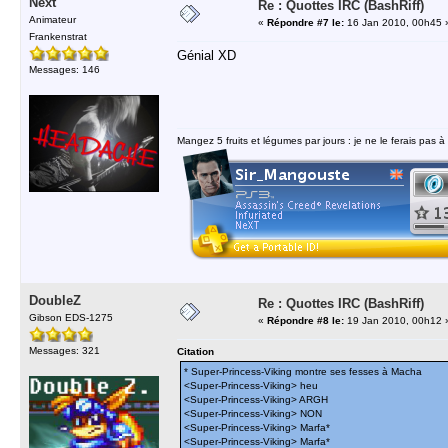
Next
Re : Quottes IRC (BashRiff)
Animateur
«
Répondre #7 le:
16 Jan 2010, 00h45 
Frankenstrat
Génial XD
Messages: 146
Mangez 5 fruits et légumes par jours : je ne le ferais pas à
DoubleZ
Re : Quottes IRC (BashRiff)
Gibson EDS-1275
«
Répondre #8 le:
19 Jan 2010, 00h12 
Messages: 321
Citation
* Super-Princess-Viking montre ses fesses à Macha
<Super-Princess-Viking> heu
<Super-Princess-Viking> ARGH
<Super-Princess-Viking> NON
<Super-Princess-Viking> Marfa*
<Super-Princess-Viking> Marfa*