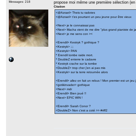
Messages: 218
propose moi même une première sélection (en at
Citation
<@Azrael> Theis tu radotes
<@Azrael> t'es pourtant un peu jeune pour être vieux
<Next> je le connaissai pas
<Next> Macha vient de me dire "plus grand pianiste de j
<Next> je me sens con ><
<Erendil> Kestryk ? gothique ?
<Kestryk> ;;;
<Kestryk> PAN
* Erendil tombe raide mort.
* DoubleZ enterre le cadavre
* Kestryk crache sur la tombe
<DoubleZ> trop cher j'en ai pas mis
<Kestryk> sur la terre retournée alors
<Erendil> allez on fait un rebus ! Mon premier est un je
<gotikinvader> gothique
<Next> mdr
<Erendil> Bien joué !!
<Next> EPIC WIN !
<Erendil> Sarah Conor ?
<DoubleZ> Non c'est a coté >> #riff2