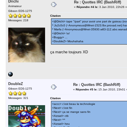
Drichi
Re : Quottes IRC (BashRiff)
Animateur
«
Répondre #4 le:
3 Jan 2010, 22h26 »
Gibson EDS-1275
Citation
Messages: 218
<@Drichi> tape "/part" pour avoir une part de gateau (
* Ju2c0c0 (~Anonymous@Wnet-1523.fbx.proxad.net) has l
* Marfa (~Anonymous@Wnet-35930.w83-112.abo.wanadoo.f
<@Drichi> \o/
<Buggy> ...
<DoubleZ> Mouhahaha
ça marche toujours XD
DoubleZ
Re : Quottes IRC (BashRiff)
Gibson EDS-1275
«
Répondre #5 le:
15 Jan 2010, 23h01 
Messages: 321
Citation
<accc> c'est beau la technologie
<Next> c'est fin
<Next> ça se mange sans fin
<Azrael> ctb
<Next> ^^
<Azrael> heu