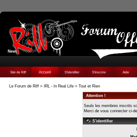
News:
Accueil
Site de Riff
S'identifier
S'inscrire
Aide
Le Forum de Riff
>
IRL - In Real Life
>
Tout et Rien
Attention !
Seuls les membres inscrits so
Merci de vous connecter ci-
S'identifier
Mot