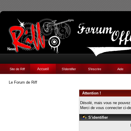
News:
Accueil
Site de Riff
S'identifier
S'inscrire
Aide
Le Forum de Riff
Attention !
Désolé, mais vous ne pouvez v
Merci de vous connecter ci-
S'identifier