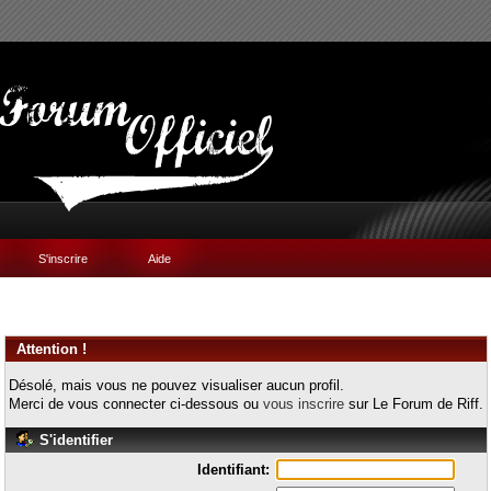
S'inscrire
Aide
Attention !
Désolé, mais vous ne pouvez visualiser aucun profil.
Merci de vous connecter ci-dessous ou
vous inscrire
sur Le Forum de Riff.
S'identifier
Identifiant: