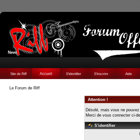
News:
Accueil
Site de Riff
S'identifier
S'inscrire
Aide
Le Forum de Riff
Attention !
Désolé, mais vous ne pouvez v
Merci de vous connecter ci-
S'identifier