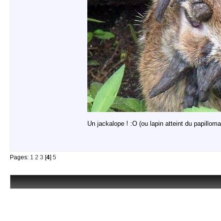
Un jackalope ! :O (ou lapin atteint du papillom
Pages:
1
2
3
[
4
]
5