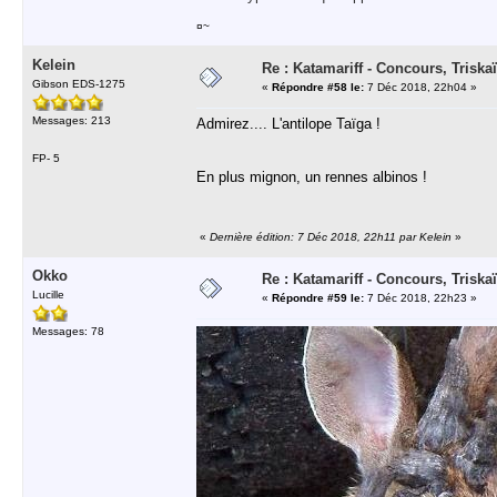
¤~
Kelein
Re : Katamariff - Concours, Trisk
Gibson EDS-1275
«
Répondre #58 le:
7 Déc 2018, 22h04 »
Messages: 213
Admirez.... L'antilope Taïga !
FP- 5
En plus mignon, un rennes albinos !
«
Dernière édition: 7 Déc 2018, 22h11 par Kelein
»
Okko
Re : Katamariff - Concours, Trisk
Lucille
«
Répondre #59 le:
7 Déc 2018, 22h23 »
Messages: 78