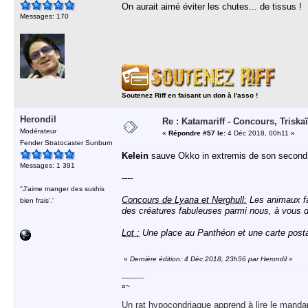
On aurait aimé éviter les chutes... de tissus !
Messages: 170
Soutenez Riff en faisant un don à l'asso !
Herondil
Re : Katamariff - Concours, Trisk
Modérateur
«
Répondre #57 le:
4 Déc 2018, 00h11 »
Fender Stratocaster Sunburn
Kelein
sauve Okko in extremis de son second e
Messages: 1 391
----
''J'aime manger des sushis
Concours de Lyana et Nerghull:
Les animaux fan
bien frais'.'
des créatures fabuleuses parmi nous, à vous de
Lot :
Une place au Panthéon et une carte posta
«
Dernière édition: 4 Déc 2018, 23h56 par Herondil
»
-----------
¤~
Un rat hypocondriaque apprend à lire le manda