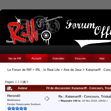
News:
Accueil
Site de Riff
S'identifier
S'inscrire
Aide
Le Forum de Riff
>
IRL - In Real Life
>
Aire de Jeux
>
Katamariff - Con
Pages:
1
2
3
[
4
]
5
Auteur
Fil de discussion: Katamariff - Concours, Tri
Herondil
Re : Katamariff - Concours, Trisk
Modérateur
«
Répondre #45 le:
16 Nov 2018, 23h32 »
Fender Stratocaster Sunburn