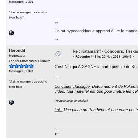
Messages: 1 391
''J'aime manger des sushis
bien frais'.'
-----------
¤~
Un rat hypocondriaque apprend à lire le manda
¤~
Herondil
Re : Katamariff - Concours, Trisk
Modérateur
«
Répondre #46 le:
22 Nov 2018, 16h47 »
Fender Stratocaster Sunburn
C'est Nib qui A GAGNE la carte postale de Kele
Messages: 1 391
----
''J'aime manger des sushis
Concours classique:
Détournement de Pokémon !
bien frais'.'
vidéo, tout matériel est bon pour mettre les c
(Youtube poop autorisées)
Lot :
Une place au Panthéon et une carte posta
-----------
¤~