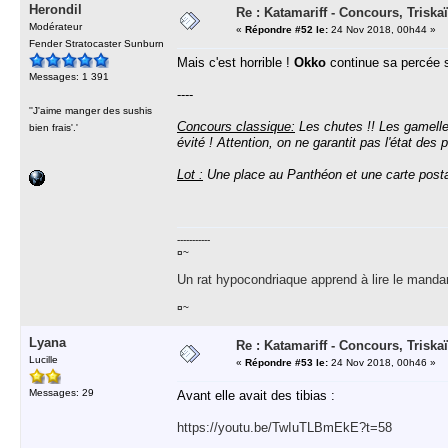
Herondil
Re : Katamariff - Concours, Trisk
Modérateur
«
Répondre #52 le:
24 Nov 2018, 00h44 »
Fender Stratocaster Sunburn
Mais c'est horrible !
Okko
continue sa percée su
Messages: 1 391
----
''J'aime manger des sushis
Concours classique:
Les chutes !! Les gamelles
bien frais'.'
évité ! Attention, on ne garantit pas l'état des
Lot :
Une place au Panthéon et une carte posta
-----------
¤~
Un rat hypocondriaque apprend à lire le manda
¤~
Lyana
Re : Katamariff - Concours, Trisk
Lucille
«
Répondre #53 le:
24 Nov 2018, 00h46 »
Messages: 29
Avant elle avait des tibias :
https://youtu.be/TwIuTLBmEkE?t=58