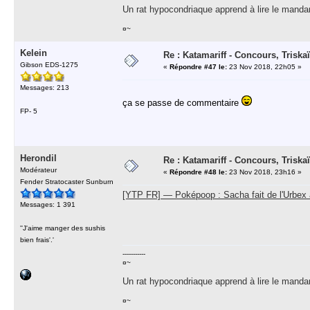
Un rat hypocondriaque apprend à lire le manda
¤~
Kelein
Re : Katamariff - Concours, Trisk
Gibson EDS-1275
«
Répondre #47 le:
23 Nov 2018, 22h05 »
Messages: 213
ça se passe de commentaire
FP- 5
Herondil
Re : Katamariff - Concours, Trisk
Modérateur
«
Répondre #48 le:
23 Nov 2018, 23h16 »
Fender Stratocaster Sunburn
[YTP FR] — Poképoop : Sacha fait de l'Urbex 
Messages: 1 391
''J'aime manger des sushis
bien frais'.'
-----------
¤~
Un rat hypocondriaque apprend à lire le manda
¤~