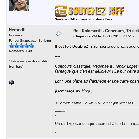
Soutenez Riff en faisant un don à l'asso !
Herondil
Re : Katamariff - Concours, Trisk
Modérateur
«
Répondre #24 le:
12 Oct 2018, 23h51 »
Fender Stratocaster Sunburn
Il est fort
DoubleZ
, il remporte donc sa seconde
Messages: 1 391
----
''J'aime manger des sushis
Concours classique:
Réponse à Franck Lopez ! 
bien frais'.'
l'arnaque que c'en est délicieux ! Le but cett
Lot :
Une place au Panthéon et une carte postale
(Hommage au
Mugu
)
«
Dernière édition: 12 Oct 2018, 23h57 par Herondil
»
-----------
¤~
Un rat hypocondriaque apprend à lire le manda
¤~