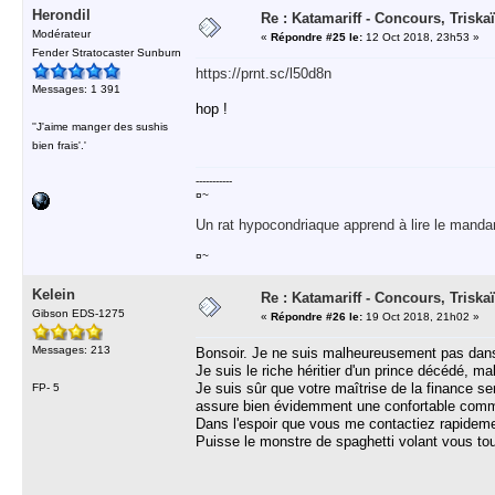
Herondil
Re : Katamariff - Concours, Trisk
Modérateur
«
Répondre #25 le:
12 Oct 2018, 23h53 »
Fender Stratocaster Sunburn
https://prnt.sc/l50d8n
Messages: 1 391
hop !
''J'aime manger des sushis
bien frais'.'
-----------
¤~
Un rat hypocondriaque apprend à lire le manda
¤~
Kelein
Re : Katamariff - Concours, Trisk
Gibson EDS-1275
«
Répondre #26 le:
19 Oct 2018, 21h02 »
Messages: 213
Bonsoir. Je ne suis malheureusement pas dans l
Je suis le riche héritier d'un prince décédé, m
Je suis sûr que votre maîtrise de la finance s
FP- 5
assure bien évidemment une confortable comm
Dans l'espoir que vous me contactiez rapideme
Puisse le monstre de spaghetti volant vous to