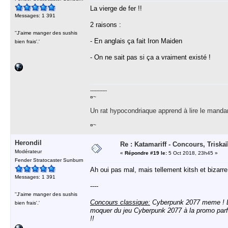
La vierge de fer !!
Messages: 1 391
2 raisons :
''J'aime manger des sushis
- En anglais ça fait Iron Maiden
bien frais'.'
- On ne sait pas si ça a vraiment existé !
-----------
¤~
Un rat hypocondriaque apprend à lire le manda
¤~
Herondil
Re : Katamariff - Concours, Trisk
Modérateur
«
Répondre #19 le:
5 Oct 2018, 23h45 »
Fender Stratocaster Sunburn
Ah oui pas mal, mais tellement kitsh et bizarre
Messages: 1 391
----
''J'aime manger des sushis
Concours classique:
Cyberpunk 2077 meme ! D
bien frais'.'
moquer du jeu Cyberpunk 2077 à la promo parfo
!!