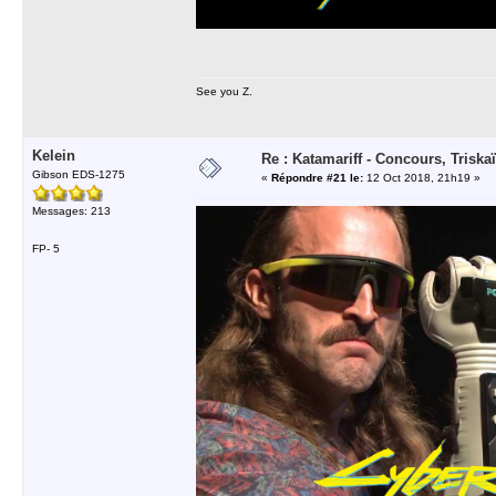
See you Z.
Kelein
Re : Katamariff - Concours, Trisk
Gibson EDS-1275
«
Répondre #21 le:
12 Oct 2018, 21h19 »
Messages: 213
FP- 5