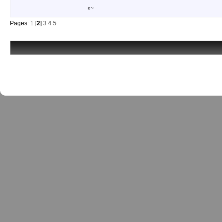
¤~
Pages:
1
[
2
]
3
4
5