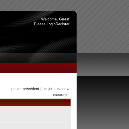
Welcome,
Guest
Please
Login
Register
« sujet précédent |
| sujet suivant »
IMPRIMER