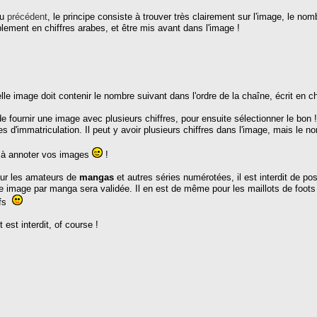
du
précédent
, le principe consiste à trouver très clairement sur l'image, le nombr
iblement en chiffres arabes, et être mis avant dans l'image !
e image doit contenir le nombre suivant dans l'ordre de la chaîne, écrit en ch
t de fournir une image avec plusieurs chiffres, pour ensuite sélectionner le bon
es d'immatriculation. Il peut y avoir plusieurs chiffres dans l'image, mais le n
 à annoter vos images
!
our les amateurs de
mangas
et autres séries numérotées, il est interdit de po
le image par manga sera validée. Il en est de même pour les maillots de foot
ifs
 est interdit, of course !