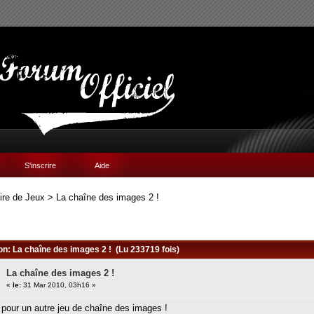
S'inscrire
Aide
ire de Jeux
>
La chaîne des images 2 !
ion: La chaîne des images 2 ! (Lu 233719 fois)
La chaîne des images 2 !
«
le:
31 Mar 2010, 03h16 »
 pour un autre jeu de chaîne des images !