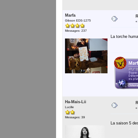
Marfa
R
Gibson EDS-1275
Messages: 237
La torche huma
Ha-Mais-Lii
R
Lucille
Messages: 39
La saison 5 des