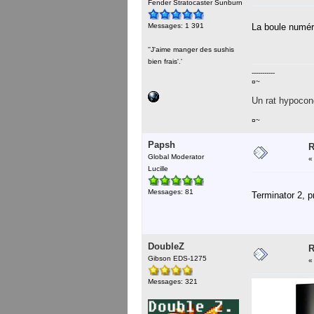
Fender Stratocaster Sunburn
Messages: 1 391
La boule numér
''J'aime manger des sushis
bien frais'.'
-----------
¤~
Un rat hypocond
¤~
Papsh
R
Global Moderator
Lucille
Messages: 81
Terminator 2, p
DoubleZ
R
Gibson EDS-1275
Messages: 321