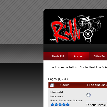
News:
Accueil
Site de Riff
S'identifier
Le Forum de Riff
>
IRL - In Real Life
>
A
Pages: [
1
]
2
3
4
Auteur
Fil de discuss
Herondil
Modérateur
Fender Stratocaster Sunburn
Et nous revoici