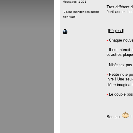
Messages: 1 391
Très différent 
écrit assez lis
''J'aime manger des sushis
bien frais'.'
[]Règles:[]
-
Chaque nouvell
-
Il est interdi
et autres plaqu
-
N'hésitez pas
-
Petite note p
livre ! Une seu
d'être imaginat
-
Le double post
Bon jeu
!