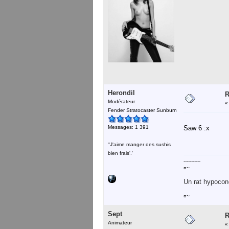
Herondil
R
Modérateur
Fender Stratocaster Sunburn
Messages: 1 391
Saw 6 :x
''J'aime manger des sushis
bien frais'.'
-----------
¤~
Un rat hypocond
¤~
Sept
R
Animateur