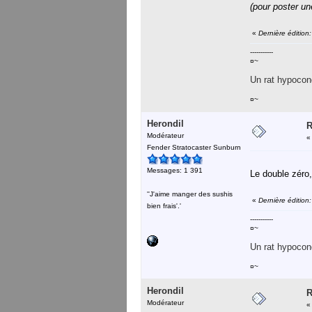
(pour poster un
«
Dernière édition
-----------
¤~
Un rat hypocond
¤~
Herondil
R
Modérateur
Fender Stratocaster Sunburn
Messages: 1 391
Le double zéro
''J'aime manger des sushis
«
Dernière édition
bien frais'.'
-----------
¤~
Un rat hypocond
¤~
Herondil
R
Modérateur