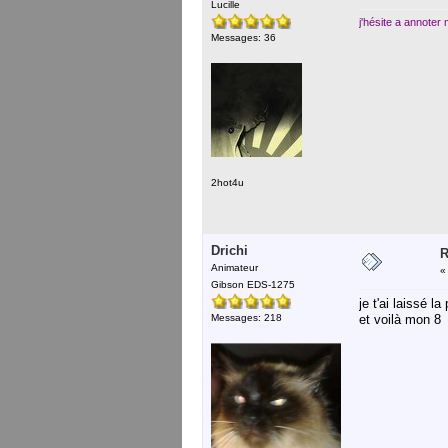
Lucille
j'hésite a annoter
Messages: 36
2hot4u
Drichi
R
Animateur
Gibson EDS-1275
je t'ai laissé l
Messages: 218
et voilà mon 8