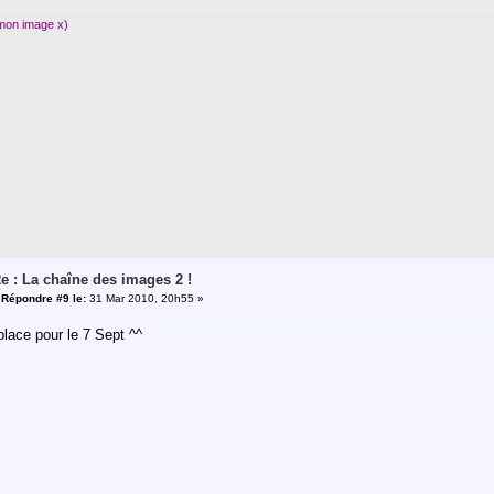
 mon image x)
e : La chaîne des images 2 !
«
Répondre #9 le:
31 Mar 2010, 20h55 »
a place pour le 7 Sept ^^