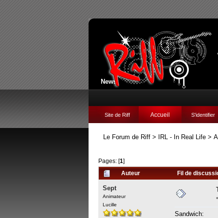
News:
Accueil
Site de Riff
S'identifier
Le Forum de Riff
>
IRL - In Real Life
>
A
Pages: [
1
]
Auteur
Fil de discussi
Sept
Animateur
Lucille
Sandwich: