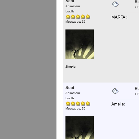
Sept
Re
Animateur
«
Lucille
MARFA :
Messages: 36
2hot4u
Sept
Re
Animateur
«
Lucille
Amelie:
Messages: 36