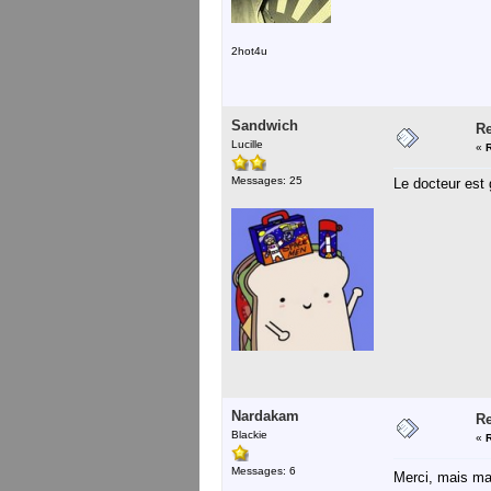
2hot4u
Sandwich
Re
Lucille
«
Messages: 25
Le docteur est
Nardakam
Re
Blackie
«
Messages: 6
Merci, mais mai