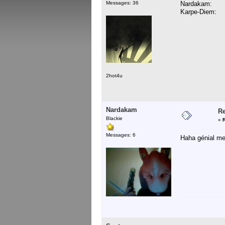
Messages: 36
Nardakam:
Karpe-Diem:
2hot4u
Nardakam
Re
Blackie
«
Messages: 6
Haha génial m