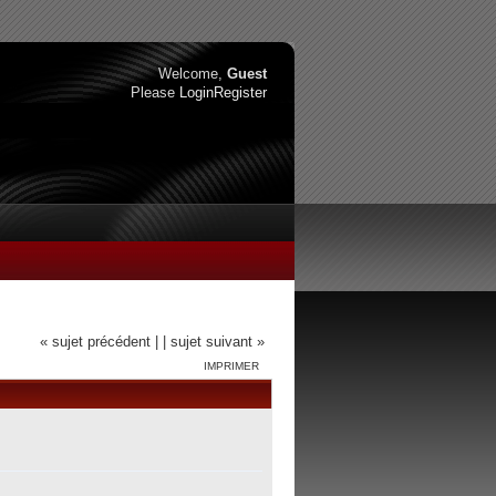
Welcome,
Guest
Please
Login
Register
« sujet précédent |
| sujet suivant »
IMPRIMER