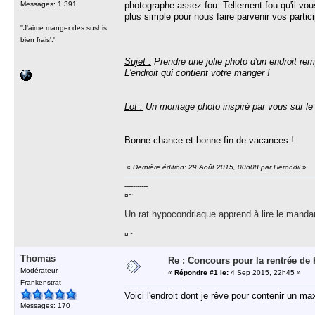
Messages: 1 391
photographe assez fou. Tellement fou qu'il vous 
plus simple pour nous faire parvenir vos partici
''J'aime manger des sushis
bien frais'.'
Sujet :
Prendre une jolie photo d'un endroit remp
L'endroit qui contient votre manger !
Lot :
Un montage photo inspiré par vous sur le 
Bonne chance et bonne fin de vacances !
«
Dernière édition: 29 Août 2015, 00h08 par Herondil
»
-----------
¤~
Un rat hypocondriaque apprend à lire le manda
¤~
Thomas
Re : Concours pour la rentrée de 
Modérateur
«
Répondre #1 le:
4 Sep 2015, 22h45 »
Frankenstrat
Voici l'endroit dont je rêve pour contenir un ma
Messages: 170