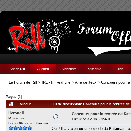
News:
Accueil
Site de Riff
S'identifier
S'inscrire
Aide
Le Forum de Riff
>
IRL - In Real Life
>
Aire de Jeux
>
Concours pour la 
Pages: [
1
]
Auteur
Fil de discussion: Concours pour la rentrée de
Herondil
Concours pour la rentrée de Kata
Modérateur
«
le:
28 Août 2015, 23h37 »
Fender Stratocaster Sunburn
Oui ! Il a y bien eu un épisode de Katamariff