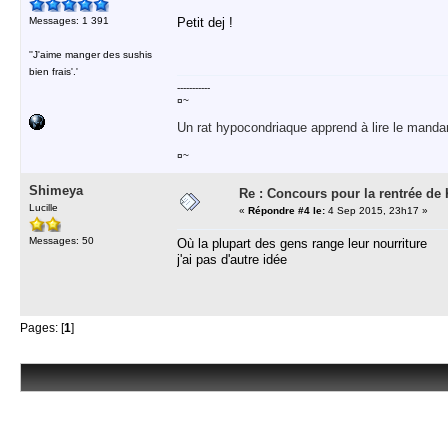
Messages: 1 391
Petit dej !
''J'aime manger des sushis
bien frais'.'
-----------
¤~
Un rat hypocondriaque apprend à lire le manda
¤~
Shimeya
Re : Concours pour la rentrée de 
Lucille
«
Répondre #4 le:
4 Sep 2015, 23h17 »
Messages: 50
Où la plupart des gens range leur nourriture
j'ai pas d'autre idée
Pages: [
1
]