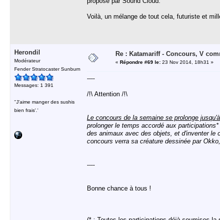
proposé par Sound Cloud.
Voilà, un mélange de tout cela, futuriste et mill
Herondil
Re : Katamariff - Concours, V co
Modérateur
«
Répondre #69 le:
23 Nov 2014, 18h31 »
Fender Stratocaster Sunburn
----
Messages: 1 391
/!\ Attention /!\
''J'aime manger des sushis
bien frais'.'
Le concours de la semaine se prolonge jusqu'à
prolonger le temps accordé aux participations*
des animaux avec des objets, et d'inventer le c
concours verra sa créature dessinée par Okko, 
----
Bonne chance à tous !
(* : Toutes les participations déjà soumises la