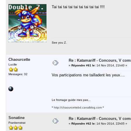
Tai tai tai tai tai tai tai tai tai !!!!
See you Z.
Chaourcette
Re : Katamariff - Concours, V co
Lucille
«
Répondre #61 le:
14 Nov 2014, 21h40 »
Messages: 32
Vos participations me tailladent les yeux....
Le fromage guide mes pas...
*
http://chaourcettebd.canalblog.com
*
Sonatine
Re : Katamariff - Concours, V co
Frankenstrat
«
Répondre #62 le:
14 Nov 2014, 22h05 »