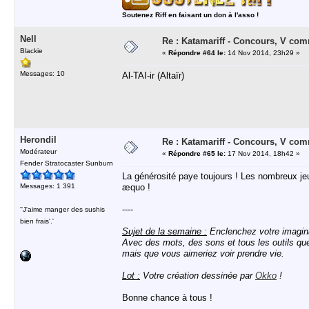
Soutenez Riff en faisant un don à l'asso !
Nell
Re : Katamariff - Concours, V co
Blackie
«
Répondre #64 le:
14 Nov 2014, 23h29 »
Messages: 10
Al-TAI-ir (Altaïr)
Herondil
Re : Katamariff - Concours, V co
Modérateur
«
Répondre #65 le:
17 Nov 2014, 18h42 »
Fender Stratocaster Sunburn
La générosité paye toujours ! Les nombreux j
Messages: 1 391
æquo !
----
''J'aime manger des sushis
bien frais'.'
Sujet de la semaine :
Enclenchez votre imaginat
Avec des mots, des sons et tous les outils que v
mais que vous aimeriez voir prendre vie.
Lot :
Votre création dessinée par
Okko
!
Bonne chance à tous !