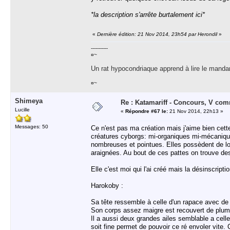
*la description s'arrête burtalement ici*
«
Dernière édition: 21 Nov 2014, 23h54 par Herondil
»
-----------
¤~
Un rat hypocondriaque apprend à lire le manda
¤~
Shimeya
Re : Katamariff - Concours, V co
Lucille
«
Répondre #67 le:
21 Nov 2014, 22h13 »
Messages: 50
Ce n'est pas ma création mais j'aime bien cett
créatures cyborgs: mi-organiques mi-mécanique
nombreuses et pointues. Elles possèdent de l
araignées. Au bout de ces pattes on trouve de
Elle c'est moi qui l'ai créé mais la désinscriptio
Harokoby :
Sa tête ressemble à celle d'un rapace avec de y
Son corps assez maigre est recouvert de plume
Il a aussi deux grandes ailes semblable a celle
soit fine permet de pouvoir ce ré envoler vite