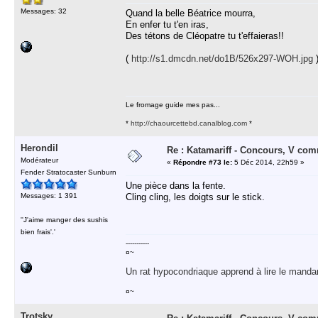
Messages: 32
Quand la belle Béatrice mourra,
En enfer tu t'en iras,
Des tétons de Cléopatre tu t'effaieras!!
(
http://s1.dmcdn.net/do1B/526x297-WOH.jpg
Le fromage guide mes pas...
*
http://chaourcettebd.canalblog.com
*
Herondil
Re : Katamariff - Concours, V co
Modérateur
«
Répondre #73 le:
5 Déc 2014, 22h59 »
Fender Stratocaster Sunburn
Une pièce dans la fente.
Messages: 1 391
Cling cling, les doigts sur le stick.
''J'aime manger des sushis
bien frais'.'
-----------
¤~
Un rat hypocondriaque apprend à lire le manda
¤~
Trotsky