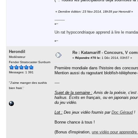
«
Dernière édition: 23 Nov 2014, 18h39 par Herondil
»
-----------
¤~
Un rat hypocondriaque apprend à lire le manda
¤~
Herondil
Re : Katamariff - Concours, V co
Modérateur
«
Répondre #70 le:
1 Déc 2014, 03h57 »
Fender Stratocaster Sunburn
Première mondiale dans l'histoire des concours 
Messages: 1 391
Mention aussi du ragoutant blobfish-téléphone-
----
''J'aime manger des sushis
bien frais'.'
Sujet de la semaine :
Amis de la poésie, c'est
haïkus. Écrits en français, ou en japonais pou
du jeu vidéo.
Lot :
Des jeux vidéo fournis par
Doc Géraud
!
Bonne chance à tous !
(Bonus d'inspiration,
une vidéo pour apprendre 