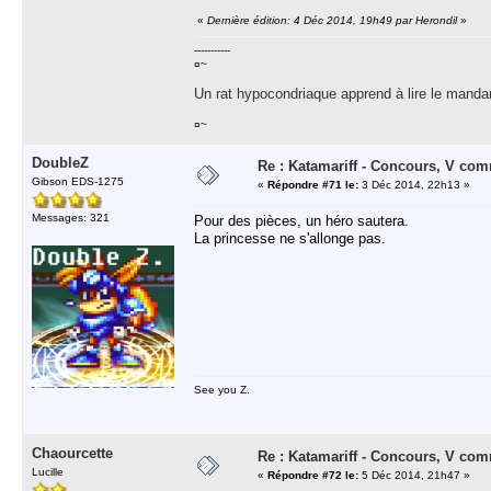
«
Dernière édition: 4 Déc 2014, 19h49 par Herondil
»
-----------
¤~
Un rat hypocondriaque apprend à lire le manda
¤~
DoubleZ
Re : Katamariff - Concours, V co
Gibson EDS-1275
«
Répondre #71 le:
3 Déc 2014, 22h13 »
Messages: 321
Pour des pièces, un héro sautera.
La princesse ne s'allonge pas.
See you Z.
Chaourcette
Re : Katamariff - Concours, V co
Lucille
«
Répondre #72 le:
5 Déc 2014, 21h47 »