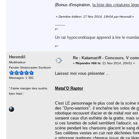
(Bonus d'inspiration,
la liste des créatures lég
«
Dernière édition: 17 Nov 2014, 19h04 par Herondil
»
-----------
¤~
Un rat hypocondriaque apprend à lire le manda
¤~
Herondil
Re : Katamariff - Concours, V co
Modérateur
«
Répondre #66 le:
21 Nov 2014, 20h51 »
Fender Stratocaster Sunburn
Laissez moi vous présenter ...
Messages: 1 391
Metal'O Raptor
''J'aime manger des sushis
bien frais'.'
C'est LE personnage le plus cool de la scène 
des "Dyno-warriors", il enchaîne les solos de 
robotique recouvert d'acier et de métal noir est
seraient ceux d'un esthète de la gratte, mais
si ces lunettes de soleil semblent l'adoucir, sa
scène pendant les chansons glacent le sang d
Ses celèbres vestes en cuir noir déchirées font
y retrouver quelques cheveux issus de sa légen