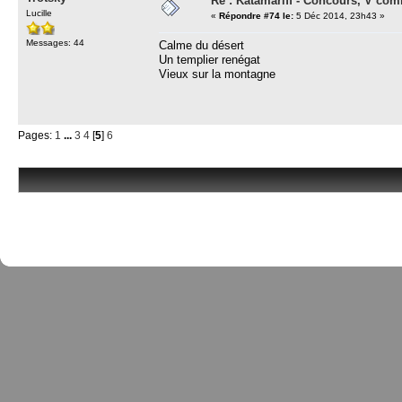
Re : Katamariff - Concours, V co
Lucille
«
Répondre #74 le:
5 Déc 2014, 23h43 »
Messages: 44
Calme du désert
Un templier renégat
Vieux sur la montagne
Pages:
1
...
3
4
[
5
]
6