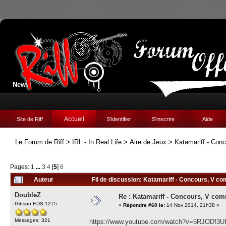
News:
Accueil
Site de Riff
S'identifier
S'inscrire
Aide
Le Forum de Riff
>
IRL - In Real Life
>
Aire de Jeux
>
Katamariff - Con
Pages:
1
...
3
4
[
5
]
6
Auteur
Fil de discussion: Katamariff - Concours, V c
DoubleZ
Re : Katamariff - Concours, V co
Gibson EDS-1275
«
Répondre #60 le:
14 Nov 2014, 21h38 »
Messages: 321
https://www.youtube.com/watch?v=5RJODf3