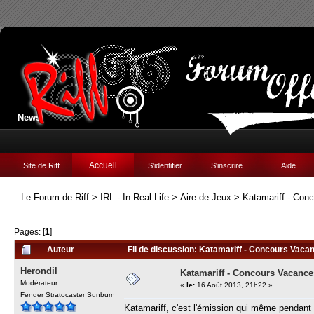
News:
Accueil
Site de Riff
S'identifier
S'inscrire
Aide
Le Forum de Riff
>
IRL - In Real Life
>
Aire de Jeux
>
Katamariff - Con
Pages: [
1
]
Auteur
Fil de discussion: Katamariff - Concours Vaca
Herondil
Katamariff - Concours Vacance
Modérateur
«
le:
16 Août 2013, 21h22 »
Fender Stratocaster Sunburn
Katamariff, c'est l'émission qui même pendan