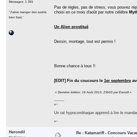
Messages: 1 391
Pas de règles, pas de stress, vous pouvez rép
choisi en ce mois d'août par notre célèbre
Myth
''J'aime manger des sushis
bien frais'.'
Un Alien prostitué
Dessin, montage, tout est permis !
Bonne chance à tous !!
[EDIT] Fin du coucours le
1er septembre
ave
«
Dernière édition: 16 Août 2013, 23h03 par Erendil
»
-----------
¤~
Un rat hypocondriaque apprend à lire le manda
¤~
Herondil
Re : Katamariff - Concours Vac