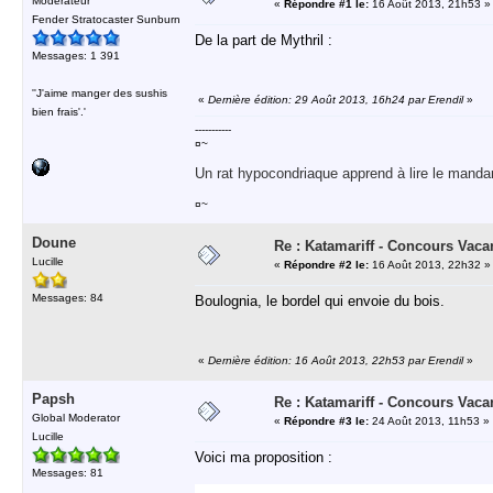
Modérateur
«
Répondre #1 le:
16 Août 2013, 21h53 »
Fender Stratocaster Sunburn
De la part de Mythril :
Messages: 1 391
''J'aime manger des sushis
«
Dernière édition: 29 Août 2013, 16h24 par Erendil
»
bien frais'.'
-----------
¤~
Un rat hypocondriaque apprend à lire le manda
¤~
Doune
Re : Katamariff - Concours Vac
Lucille
«
Répondre #2 le:
16 Août 2013, 22h32 »
Messages: 84
Boulognia, le bordel qui envoie du bois.
«
Dernière édition: 16 Août 2013, 22h53 par Erendil
»
Papsh
Re : Katamariff - Concours Vac
Global Moderator
«
Répondre #3 le:
24 Août 2013, 11h53 »
Lucille
Voici ma proposition :
Messages: 81