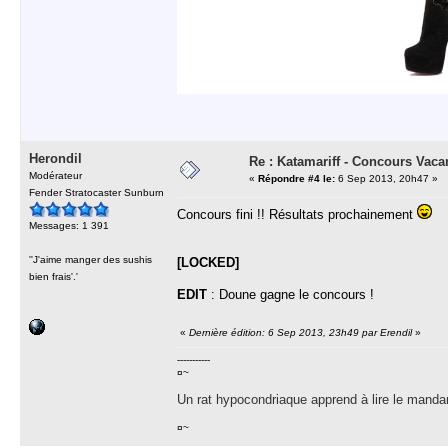
Herondil
Re : Katamariff - Concours Vac
Modérateur
«
Répondre #4 le:
6 Sep 2013, 20h47 »
Fender Stratocaster Sunburn
Concours fini !! Résultats prochainement
Messages: 1 391
''J'aime manger des sushis
[LOCKED]
bien frais'.'
EDIT
: Doune gagne le concours !
«
Dernière édition: 6 Sep 2013, 23h49 par Erendil
»
-----------
¤~
Un rat hypocondriaque apprend à lire le manda
¤~