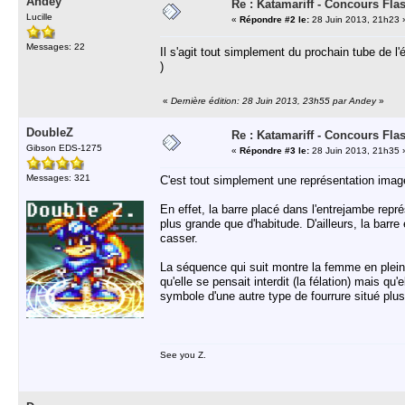
Andey
Re : Katamariff - Concours Fla
Lucille
«
Répondre #2 le:
28 Juin 2013, 21h23 
Messages: 22
Il s'agit tout simplement du prochain tube de l
)
«
Dernière édition: 28 Juin 2013, 23h55 par Andey
»
DoubleZ
Re : Katamariff - Concours Fla
Gibson EDS-1275
«
Répondre #3 le:
28 Juin 2013, 21h35 
Messages: 321
C'est tout simplement une représentation imag
En effet, la barre placé dans l'entrejambe repr
plus grande que d'habitude. D'ailleurs, la barre
casser.
La séquence qui suit montre la femme en pleine
qu'elle se pensait interdit (la félation) mais qu
symbole d'une autre type de fourrure situé plus 
See you Z.