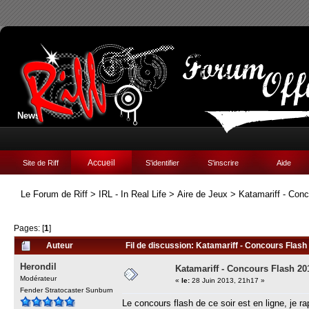
News:
Accueil
Site de Riff
S'identifier
S'inscrire
Aide
Le Forum de Riff
>
IRL - In Real Life
>
Aire de Jeux
>
Katamariff - Con
Pages: [
1
]
Auteur
Fil de discussion: Katamariff - Concours Flash
Herondil
Katamariff - Concours Flash 20
Modérateur
«
le:
28 Juin 2013, 21h17 »
Fender Stratocaster Sunburn
Le concours flash de ce soir est en ligne, je r