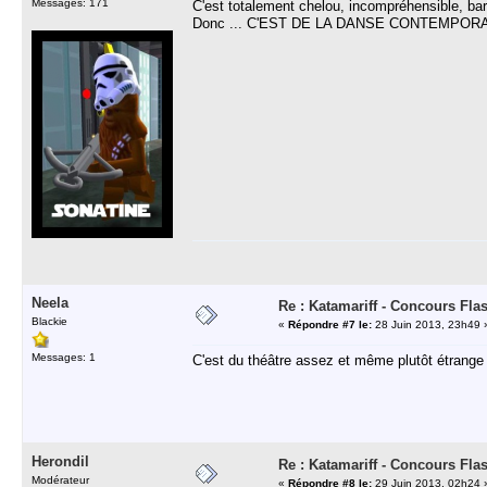
Messages: 171
C'est totalement chelou, incompréhensible, bar
Donc ... C'EST DE LA DANSE CONTEMPORAI
Neela
Re : Katamariff - Concours Fla
Blackie
«
Répondre #7 le:
28 Juin 2013, 23h49 
Messages: 1
C'est du théâtre assez et même plutôt étrange 
Herondil
Re : Katamariff - Concours Fla
Modérateur
«
Répondre #8 le:
29 Juin 2013, 02h24 