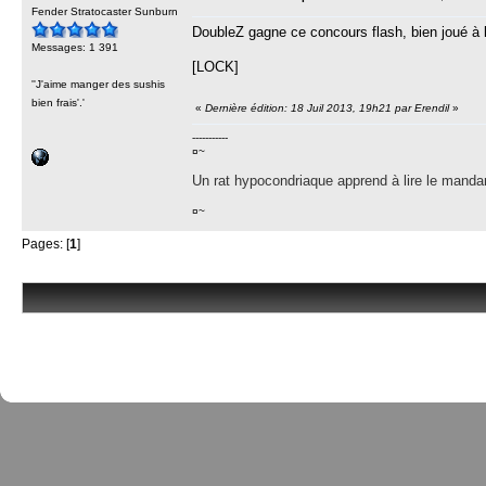
Fender Stratocaster Sunburn
DoubleZ gagne ce concours flash, bien joué à lu
Messages: 1 391
[LOCK]
''J'aime manger des sushis
bien frais'.'
«
Dernière édition: 18 Juil 2013, 19h21 par Erendil
»
-----------
¤~
Un rat hypocondriaque apprend à lire le manda
¤~
Pages: [
1
]