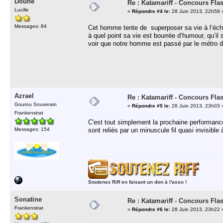
Doune
Re : Katamariff - Concours Fla
Lucille
«
Répondre #4 le:
28 Juin 2013, 22h58 
Messages: 84
Cet homme tente de superposer sa vie à l‘échel
à quel point sa vie est bourrée d‘humour, qu’i
voir que notre homme est passé par le métro de
Azrael
Re : Katamariff - Concours Fla
Gourou Souverain
«
Répondre #5 le:
28 Juin 2013, 23h03 
Frankenstrat
C'est tout simplement la prochaine performance 
Messages: 154
sont reliés par un minuscule fil quasi invisibl
Soutenez Riff en faisant un don à l'asso !
Sonatine
Re : Katamariff - Concours Fla
Frankenstrat
«
Répondre #6 le:
28 Juin 2013, 23h22 