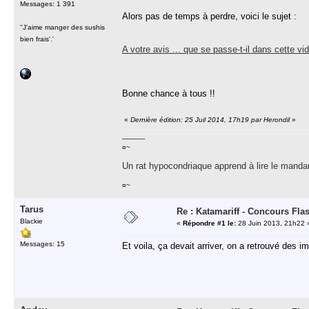
Messages: 1 391
Alors pas de temps à perdre, voici le sujet :
''J'aime manger des sushis
bien frais'.'
A votre avis ... que se passe-t-il dans cette vi
Bonne chance à tous !!
«
Dernière édition: 25 Juil 2014, 17h19 par Herondil
»
-----------
¤~
Un rat hypocondriaque apprend à lire le manda
¤~
Tarus
Re : Katamariff - Concours Fla
Blackie
«
Répondre #1 le:
28 Juin 2013, 21h22 
Messages: 15
Et voila, ça devait arriver, on a retrouvé des