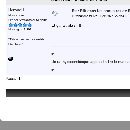
Herondil
Re : Riff dans les annuaires de 
Modérateur
«
Répondre #1 le:
3 Déc 2025, 23h53 »
Fender Stratocaster Sunburn
Et ça fait plaisir !!
Messages: 1 391
''J'aime manger des sushis
bien frais'.'
-----------
¤~
Un rat hypocondriaque apprend à lire le manda
¤~
Pages: [
1
]