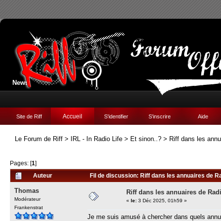
News:
Accueil
Site de Riff
S'identifier
S'inscrire
Aide
Le Forum de Riff
>
IRL - In Radio Life
>
Et sinon..?
>
Riff dans les ann
Pages: [
1
]
Auteur
Fil de discussion: Riff dans les annuaires de R
Thomas
Riff dans les annuaires de Rad
Modérateur
«
le:
3 Déc 2025, 01h59 »
Frankenstrat
Je me suis amusé à chercher dans quels annuair