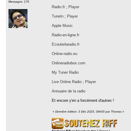
Messages: 170
Radio.fr
;
Player
TuneIn
;
Player
Apple Music
Radio-en-ligne.fr
Ecouterlaradio.fr
Online-radio.eu
Onlineradiobox.com
My Tuner Radio
Live Online Radio
;
Player
Annuaire de la radio
Et encore y'en a forcément d'autres !
«
Dernière édition: 3 Déc 2025, 04h05 par Thomas
»
Soutenez Riff en faisant un don à l'asso !