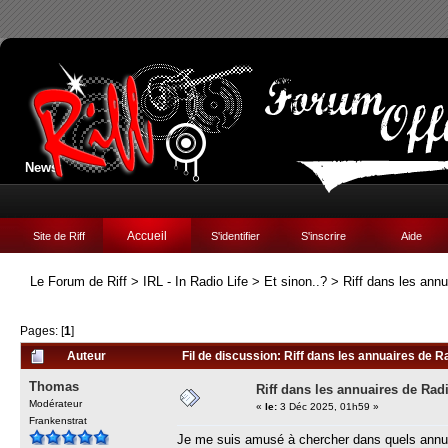
News:
Accueil
Site de Riff
S'identifier
S'inscrire
Aide
Le Forum de Riff
>
IRL - In Radio Life
>
Et sinon..?
>
Riff dans les ann
Pages: [
1
]
Auteur
Fil de discussion: Riff dans les annuaires de R
Thomas
Riff dans les annuaires de Rad
Modérateur
«
le:
3 Déc 2025, 01h59 »
Frankenstrat
Je me suis amusé à chercher dans quels annuair