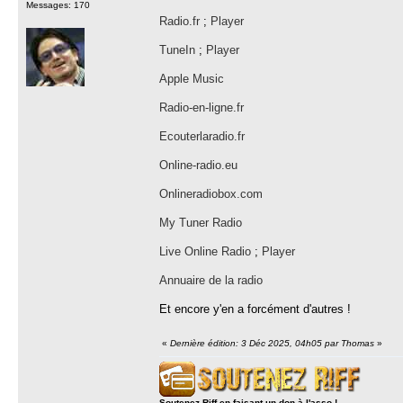
Messages: 170
Radio.fr
;
Player
TuneIn
;
Player
Apple Music
Radio-en-ligne.fr
Ecouterlaradio.fr
Online-radio.eu
Onlineradiobox.com
My Tuner Radio
Live Online Radio
;
Player
Annuaire de la radio
Et encore y'en a forcément d'autres !
«
Dernière édition: 3 Déc 2025, 04h05 par Thomas
»
Soutenez Riff en faisant un don à l'asso !