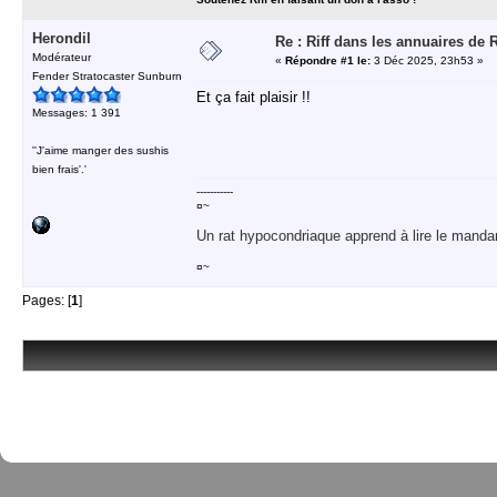
Herondil
Re : Riff dans les annuaires de 
Modérateur
«
Répondre #1 le:
3 Déc 2025, 23h53 »
Fender Stratocaster Sunburn
Et ça fait plaisir !!
Messages: 1 391
''J'aime manger des sushis
bien frais'.'
-----------
¤~
Un rat hypocondriaque apprend à lire le manda
¤~
Pages: [
1
]