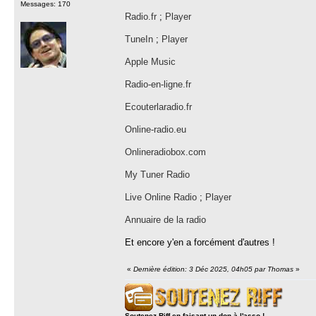
Messages: 170
Radio.fr
;
Player
TuneIn
;
Player
Apple Music
Radio-en-ligne.fr
Ecouterlaradio.fr
Online-radio.eu
Onlineradiobox.com
My Tuner Radio
Live Online Radio
;
Player
Annuaire de la radio
Et encore y'en a forcément d'autres !
«
Dernière édition: 3 Déc 2025, 04h05 par Thomas
»
Soutenez Riff en faisant un don à l'asso !