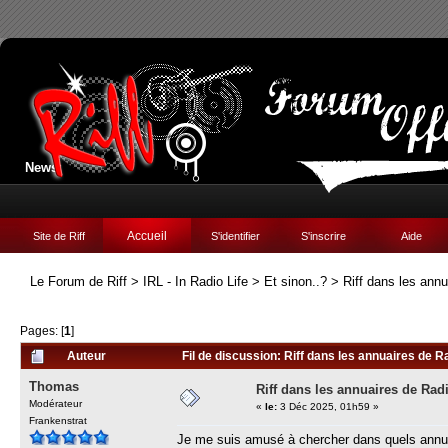
News:
Accueil
Site de Riff
S'identifier
S'inscrire
Aide
Le Forum de Riff
>
IRL - In Radio Life
>
Et sinon..?
>
Riff dans les ann
Pages: [
1
]
Auteur
Fil de discussion: Riff dans les annuaires de R
Thomas
Riff dans les annuaires de Rad
Modérateur
«
le:
3 Déc 2025, 01h59 »
Frankenstrat
Je me suis amusé à chercher dans quels annuair