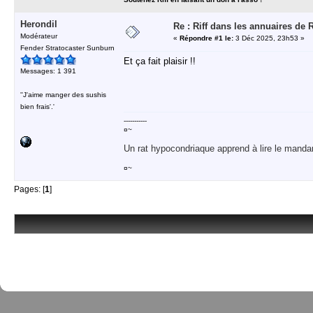
Herondil
Re : Riff dans les annuaires de 
Modérateur
«
Répondre #1 le:
3 Déc 2025, 23h53 »
Fender Stratocaster Sunburn
Et ça fait plaisir !!
Messages: 1 391
''J'aime manger des sushis
bien frais'.'
-----------
¤~
Un rat hypocondriaque apprend à lire le manda
¤~
Pages: [
1
]