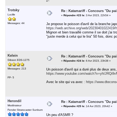
¤~
Trotsky
Re : Katamariff - Concours "Du pai
Lucille
«
Répondre #23 le:
3 Avr 2023, 22h54 »
Messages: 44
Je propose le poisson d'avril de la branche ja
https://web.archive.org/web/20230401022419/h
Mignon et bien travaillé comme il se doit j'ai t
"juste merde à celui qui le lira" 50 fois, donc 
Kelein
Re : Katamariff - Concours "Du pai
Gibson EDS-1275
«
Répondre #24 le:
6 Avr 2023, 23h38 »
Messages: 213
Un poisson d'avril qui a duré plus de deux ans, 
https://www.youtube.com/watch?v=yhIJRQi9
FP- 5
Avec le site qui va avec :
https://www.dteconsei
Herondil
Re : Katamariff - Concours "Du pai
Modérateur
«
Répondre #25 le:
14 Avr 2023, 20h42 »
Fender Stratocaster Sunburn
Un peu d'ASMR ?