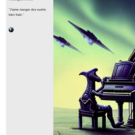
''J'aime manger des sushis
bien frais'.'