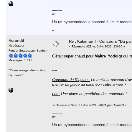
-----------
¤~
Un rat hypocondriaque apprend à lire le manda
¤~
Herondil
Re : Katamariff - Concours "Du pai
Modérateur
«
Répondre #22 le:
2 Avr 2023, 23h26 »
Fender Stratocaster Sunburn
C'était super chaud pour
Maître_Yodoigt
qui r
Messages: 1 391
----
''J'aime manger des sushis
bien frais'.'
Concours de l'équipe :
Le meilleur poisson d'av
mériter sa place au panthéon cette année ?
Lot :
Une place au panthéon des concours !
«
Dernière édition: 14 Avr 2023, 23h01 par Herondil
»
-----------
¤~
Un rat hypocondriaque apprend à lire le manda