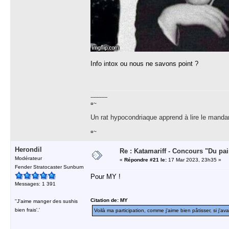
Info intox ou nous ne savons point ?
-----------
¤~
Un rat hypocondriaque apprend à lire le manda
¤~
Herondil
Re : Katamariff - Concours "Du pai
Modérateur
«
Répondre #21 le:
17 Mar 2023, 23h35 »
Fender Stratocaster Sunburn
Pour MY !
Messages: 1 391
Citation de: MY
''J'aime manger des sushis
bien frais'.'
Voilà ma participation, comme j'aime bien pâtisser, si j'ava