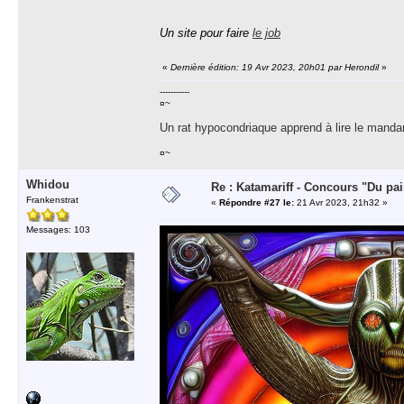
Un site pour faire
le job
«
Dernière édition: 19 Avr 2023, 20h01 par Herondil
»
-----------
¤~
Un rat hypocondriaque apprend à lire le manda
¤~
Whidou
Re : Katamariff - Concours "Du pai
Frankenstrat
«
Répondre #27 le:
21 Avr 2023, 21h32 »
Messages: 103