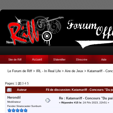
News:
Accueil
Site de Riff
S'identifier
S'inscrire
Aide
Le Forum de Riff
>
IRL - In Real Life
>
Aire de Jeux
>
Katamariff - Conc
Pages:
1
[
2
]
3
4
5
Auteur
Fil de discussion: Katamariff - Concours "Du pa
Herondil
Re : Katamariff - Concours "Du pai
Modérateur
«
Répondre #15 le:
24 Fév 2023, 22h51 »
Fender Stratocaster Sunburn