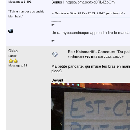
Messages: 1 391
Bonus !
https://prnt.sc/fxq0RL4ZpQrn
''J'aime manger des sushis
«
Dernière édition: 24 Fév 2023, 23h23 par Herondil
»
bien frais'.'
-----------
¤~
Un rat hypocondriaque apprend à lire le manda
¤~
Okko
Re : Katamariff - Concours "Du pai
Lucille
«
Répondre #16 le:
3 Mar 2023, 22h20 »
Messages: 78
Ma petite pancarte, qui m'use les bras en manif
place).
Devant :