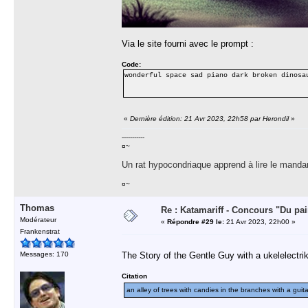
Via le site fourni avec le prompt :
Code:
wonderful space sad piano dark broken dinosa
«
Dernière édition: 21 Avr 2023, 22h58 par Herondil
»
-----------
¤~
Un rat hypocondriaque apprend à lire le manda
¤~
Thomas
Re : Katamariff - Concours "Du pai
Modérateur
«
Répondre #29 le:
21 Avr 2023, 22h00 »
Frankenstrat
Messages: 170
The Story of the Gentle Guy with a ukelelectrik 
Citation
an alley of trees with candies in the branches with a gui