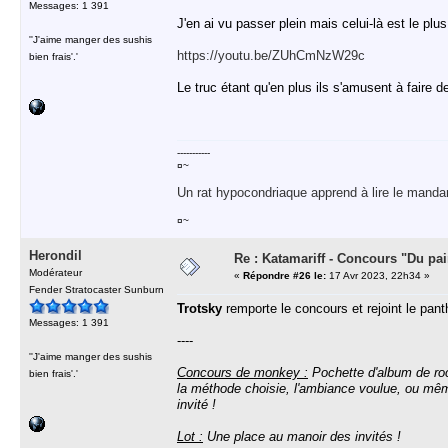
Messages: 1 391
J'en ai vu passer plein mais celui-là est le pl
''J'aime manger des sushis
https://youtu.be/ZUhCmNzW29c
bien frais'.'
Le truc étant qu'en plus ils s'amusent à faire 
-----------
¤~
Un rat hypocondriaque apprend à lire le manda
¤~
Herondil
Re : Katamariff - Concours "Du pai
Modérateur
«
Répondre #26 le:
17 Avr 2023, 22h34 »
Fender Stratocaster Sunburn
Trotsky
remporte le concours et rejoint le panth
Messages: 1 391
----
''J'aime manger des sushis
Concours de monkey :
Pochette d'album de roc
bien frais'.'
la méthode choisie, l'ambiance voulue, ou même
invité !
Lot :
Une place au manoir des invités !