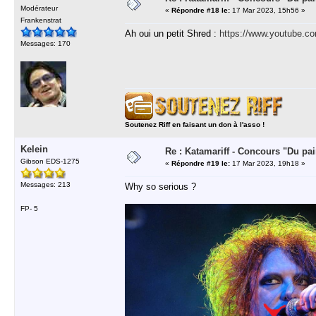
Modérateur
«
Répondre #18 le:
17 Mar 2023, 15h56 »
Frankenstrat
Ah oui un petit Shred :
https://www.youtube.
Messages: 170
Soutenez Riff en faisant un don à l'asso !
Kelein
Re : Katamariff - Concours "Du pai
Gibson EDS-1275
«
Répondre #19 le:
17 Mar 2023, 19h18 »
Messages: 213
Why so serious ?
FP- 5