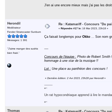
J'en ai une encore mieux mais j'ai pas les droi
Herondil
Re : Katamariff - Concours "Du pai
Modérateur
«
Répondre #17 le:
16 Mar 2023, 23h18 »
Fender Stratocaster Sunburn
Ça faisait longtemps pour
Okko
... Son nom gr
Messages: 1 391
----
''J'aime manger des sushis
bien frais'.'
Concours de l'équipe :
Photo de Robert Smith !
hommage à une star de la musique !!
Lot :
Une place au panthéon des concours !
«
Dernière édition: 2 Avr 2023, 23h28 par Herondil
»
-----------
¤~
Un rat hypocondriaque apprend à lire le manda
¤~
Thomas
Re : Katamariff - Concours "Du pai