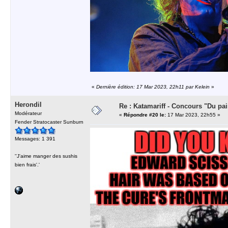
«
Dernière édition: 17 Mar 2023, 22h11 par Kelein
»
Herondil
Re : Katamariff - Concours "Du pai
Modérateur
«
Répondre #20 le:
17 Mar 2023, 22h55 »
Fender Stratocaster Sunburn
Messages: 1 391
''J'aime manger des sushis
bien frais'.'