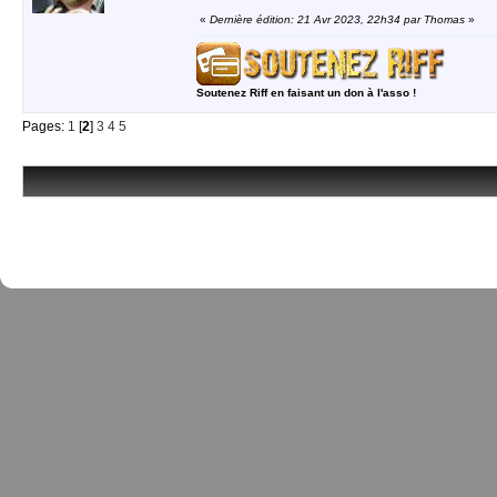
«
Dernière édition: 21 Avr 2023, 22h34 par Thomas
»
Soutenez Riff en faisant un don à l'asso !
Pages:
1
[
2
]
3
4
5