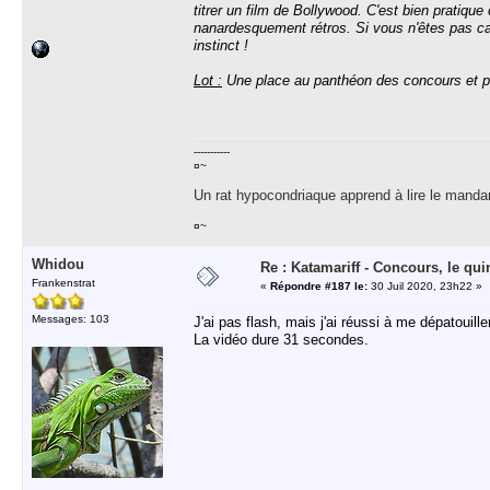
titrer un film de Bollywood. C'est bien pratiqu
nanardesquement rétros. Si vous n'êtes pas c
instinct !
Lot :
Une place au panthéon des concours et pe
-----------
¤~
Un rat hypocondriaque apprend à lire le manda
¤~
Whidou
Re : Katamariff - Concours, le qui
Frankenstrat
«
Répondre #187 le:
30 Juil 2020, 23h22 »
Messages: 103
J'ai pas flash, mais j'ai réussi à me dépatoui
La vidéo dure 31 secondes.