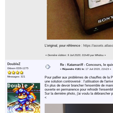
L'original, pour référence :
https://assets.atla
«
Dernière édition: 9 Juil 2020, 01h49 par Whidou
»
DoubleZ
Re : Katamariff - Concours, le qui
Gibson EDS-1275
«
Répondre #181 le:
17 Juil 2020, 21h23 »
Messages: 321
Pour pallier aux problèmes de chauffes de la 
une solution controversé : l’utilisation de l'arr
En plus de devoir brancher l'ensemble de manièr
ouverte en permanence pour refroidir l'ensembl
Sur la dernière photo, j'ai voulu la débrancher
<