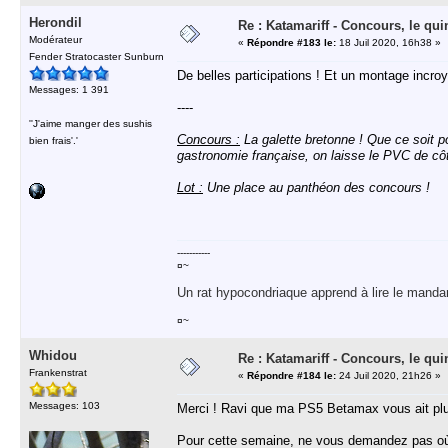
Herondil
Re : Katamariff - Concours, le qui
Modérateur
«
Répondre #183 le:
18 Juil 2020, 16h38 »
Fender Stratocaster Sunburn
De belles participations ! Et un montage incro
Messages: 1 391
----
''J'aime manger des sushis
Concours :
La galette bretonne ! Que ce soit po
bien frais'.'
gastronomie française, on laisse le PVC de côté
Lot :
Une place au panthéon des concours !
-----------
¤~
Un rat hypocondriaque apprend à lire le manda
¤~
Whidou
Re : Katamariff - Concours, le qui
Frankenstrat
«
Répondre #184 le:
24 Juil 2020, 21h26 »
Messages: 103
Merci ! Ravi que ma PS5 Betamax vous ait plu
Pour cette semaine, ne vous demandez pas où e