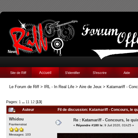
News:
Accueil
Site de Riff
S'identifier
S'inscrire
Aide
Le Forum de Riff
>
IRL - In Real Life
>
Aire de Jeux
>
Katamariff - Conc
Pages:
1
...
11
12
[
13
]
Auteur
Fil de discussion: Katamariff - Concours, le qu
Whidou
Re : Katamariff - Concours, le qui
Frankenstrat
«
Répondre #180 le:
9 Juil 2020, 01h25 »
Messages: 103