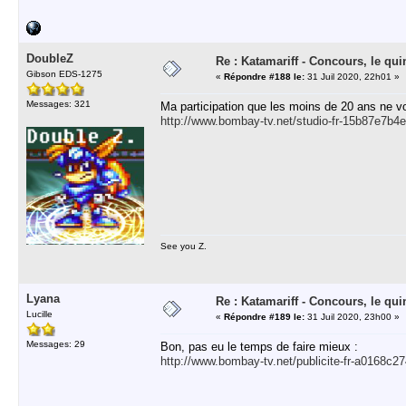
DoubleZ
Re : Katamariff - Concours, le qui
Gibson EDS-1275
«
Répondre #188 le:
31 Juil 2020, 22h01 »
Messages: 321
Ma participation que les moins de 20 ans ne v
http://www.bombay-tv.net/studio-fr-15b87e7b
See you Z.
Lyana
Re : Katamariff - Concours, le qui
Lucille
«
Répondre #189 le:
31 Juil 2020, 23h00 »
Messages: 29
Bon, pas eu le temps de faire mieux :
http://www.bombay-tv.net/publicite-fr-a0168