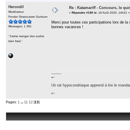
Herondil
Re : Katamariff - Concours, le qui
Modérateur
«
Répondre #190 le:
18 Août 2020, 14h31 »
Fender Stratocaster Sunburn
Merci pour toutes ces participations lors de la 
Messages: 1 391
bonnes vacances !
''J'aime manger des sushis
bien frais'.'
-----------
¤~
Un rat hypocondriaque apprend à lire le manda
¤~
Pages:
1
...
11
12
[
13
]