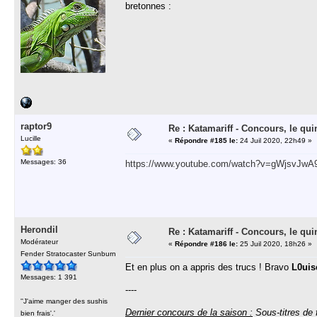
bretonnes :
raptor9
Re : Katamariff - Concours, le qui
Lucille
«
Répondre #185 le:
24 Juil 2020, 22h49 »
Messages: 36
https://www.youtube.com/watch?v=gWjsvJwA
Herondil
Re : Katamariff - Concours, le qui
Modérateur
«
Répondre #186 le:
25 Juil 2020, 18h26 »
Fender Stratocaster Sunburn
Et en plus on a appris des trucs ! Bravo
L0uis
Messages: 1 391
----
''J'aime manger des sushis
Dernier concours de la saison :
Sous-titres de 
bien frais'.'