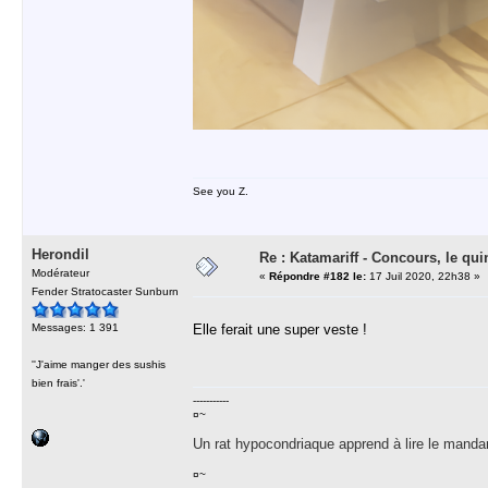
See you Z.
Herondil
Re : Katamariff - Concours, le qui
Modérateur
«
Répondre #182 le:
17 Juil 2020, 22h38 »
Fender Stratocaster Sunburn
Messages: 1 391
Elle ferait une super veste !
''J'aime manger des sushis
bien frais'.'
-----------
¤~
Un rat hypocondriaque apprend à lire le manda
¤~