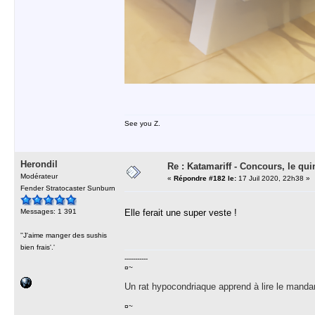
See you Z.
Herondil
Re : Katamariff - Concours, le qui
Modérateur
«
Répondre #182 le:
17 Juil 2020, 22h38 »
Fender Stratocaster Sunburn
Messages: 1 391
Elle ferait une super veste !
''J'aime manger des sushis
bien frais'.'
-----------
¤~
Un rat hypocondriaque apprend à lire le manda
¤~