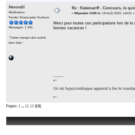
Herondil
Re : Katamariff - Concours, le qui
Modérateur
«
Répondre #190 le:
18 Août 2020, 14h31 »
Fender Stratocaster Sunburn
Merci pour toutes ces participations lors de la 
Messages: 1 391
bonnes vacances !
''J'aime manger des sushis
bien frais'.'
-----------
¤~
Un rat hypocondriaque apprend à lire le manda
¤~
Pages:
1
...
11
12
[
13
]