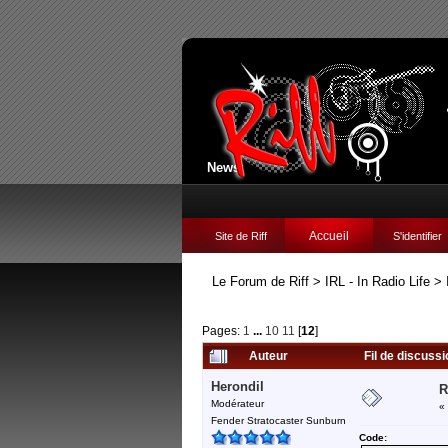
News:
Accueil
Site de Riff
S'identifier
Le Forum de Riff
>
IRL - In Radio Life
>
Pages:
1
...
10
11
[
12
]
Auteur
Fil de discuss
Herondil
R
Modérateur
«
Fender Stratocaster Sunburn
Code: