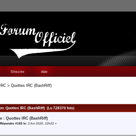
S'inscrire
Aide
IRC
>
Quottes IRC (BashRiff)
ion: Quottes IRC (BashRiff) (Lu 728370 fois)
e : Quottes IRC (BashRiff)
Répondre #165 le:
3 Avr 2026, 22h32 »