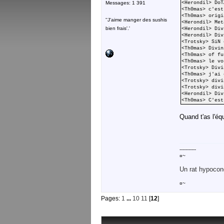
Messages: 1 391
<Herondil> DoT
<Th0mas> c'est
<Th0mas> origi
''J'aime manger des sushis
<Herondil> Met
bien frais'.'
<Herondil> Div
<Herondil> Div
<Trotsky> SiN 
<Th0mas> Divin
<Th0mas> of fu
<Th0mas> le vo
<Trotsky> Divi
<Th0mas> j'ai 
<Trotsky> divi
<Trotsky> divi
<Herondil> Div
<Th0mas> C'est
Quand t'as l'éq
-----------
¤~
Un rat hypocond
¤~
Pages:
1
...
10
11
[
12
]