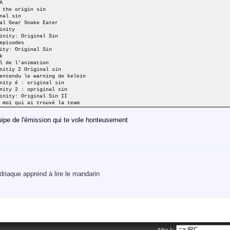
A
 the origin sin
nal sin
al Gear Snake Eater
inity
inity: Original Sin
episodes
ity: Original Sin
k
l de l'animation
nitiy 2 Original sin
entendu le warning de kelein
nity é : original sin
nity 2 : opriginal sin
inity: Original Sin II
 moi qui ai trouvé la team
uipe de l'émission qui te vole honteusement
riaque apprend à lire le mandarin
Aller à: