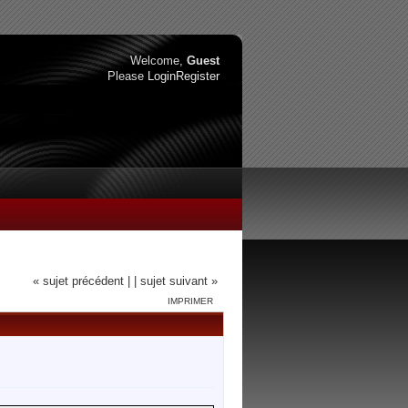
Welcome,
Guest
Please
Login
Register
« sujet précédent |
| sujet suivant »
IMPRIMER