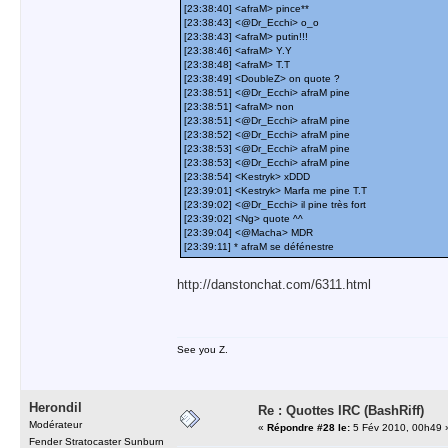
[23:38:40] <afraM> pince**
[23:38:43] <@Dr_Ecchi> o_o
[23:38:43] <afraM> putin!!!
[23:38:46] <afraM> Y.Y
[23:38:48] <afraM> T.T
[23:38:49] <DoubleZ> on quote ?
[23:38:51] <@Dr_Ecchi> afraM pine
[23:38:51] <afraM> non
[23:38:51] <@Dr_Ecchi> afraM pine
[23:38:52] <@Dr_Ecchi> afraM pine
[23:38:53] <@Dr_Ecchi> afraM pine
[23:38:53] <@Dr_Ecchi> afraM pine
[23:38:54] <Kestryk> xDDD
[23:39:01] <Kestryk> Marfa me pine T.T
[23:39:02] <@Dr_Ecchi> il pine très fort
[23:39:02] <Ng> quote ^^
[23:39:04] <@Macha> MDR
[23:39:11] * afraM se défénestre
http://danstonchat.com/6311.html
See you Z.
Herondil
Re : Quottes IRC (BashRiff)
Modérateur
«
Répondre #28 le:
5 Fév 2010, 00h49 
Fender Stratocaster Sunburn