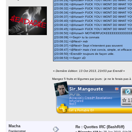
[23:06:28] <@Azrael> FUCK YOU I WONT DO WHAT Y
[23:06:29] <@Azrael> FUCK YOU I WONT DO WHAT Y
[23:06:32] <@Azrael> FUCK YOU I WONT DO WHAT Y
[23:06:34] <@Azrael> FUCK YOU I WONT DO WHAT Y
[23:06:37] <@Azrael> FUCK YOU I WONT DO WHAT Y
[23:06:40] <@Azrael> FUCK YOU I WONT DO WHAT Y
[23:06:42] <@Azrael> FUCK YOU I WONT DO WHAT Y
[23:06:45] <@Azrael> FUCK YOU I WONT DO WHAT Y
[23:06:50] <@Azrael> MOTHERFUCKEEEEEEEEEEE
[23:08:09] <+Sept> tu la connais
[23:08:31] <@Next> mdr
[23:08:37] <@Next> Sept n'intervient pas souvent
[23:08:47] <@Next> mais c'est concis, simple, et efficace
[23:08:50] <Erendil> toujours de façon utile.
[23:08:53] <+Sept> xD
«
Dernière édition: 13 Oct 2013, 21h53 par Erendil
»
Mangez 5 fruits et légumes par jours : je ne le ferais pas à
Macha
Re : Quottes IRC (BashRiff)
Frankenstrat
«
Répondre #19 le:
25 Jan 2010, 01h25