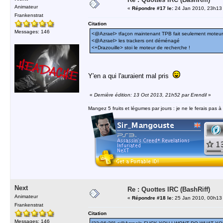
Animateur
«
Répondre #17 le:
24 Jan 2010, 23h13
Frankenstrat
Citation
Messages: 146
<@Azrael> tfaçon maintenant TPB fait seulement moteur
<@Azrael> les trackers ont déménagé
<+Drazouille> stoi le moteur de recherche !
Y'en a qui l'auraient mal pris
«
Dernière édition: 13 Oct 2013, 21h52 par Erendil
»
Mangez 5 fruits et légumes par jours : je ne le ferais pas à
Next
Re : Quottes IRC (BashRiff)
Animateur
«
Répondre #18 le:
25 Jan 2010, 00h13
Frankenstrat
Citation
Messages: 146