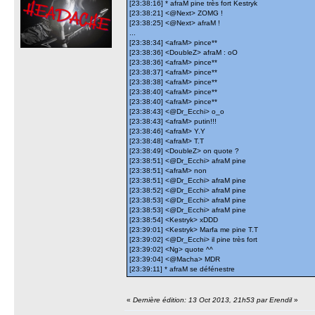
[23:38:16] * afraM pine très fort Kestryk
[23:38:21] <@Next> ZOMG !
[23:38:25] <@Next> afraM !
...
[23:38:34] <afraM> pince**
[23:38:36] <DoubleZ> afraM : oO
[23:38:36] <afraM> pince**
[23:38:37] <afraM> pince**
[23:38:38] <afraM> pince**
[23:38:40] <afraM> pince**
[23:38:40] <afraM> pince**
[23:38:43] <@Dr_Ecchi> o_o
[23:38:43] <afraM> putin!!!
[23:38:46] <afraM> Y.Y
[23:38:48] <afraM> T.T
[23:38:49] <DoubleZ> on quote ?
[23:38:51] <@Dr_Ecchi> afraM pine
[23:38:51] <afraM> non
[23:38:51] <@Dr_Ecchi> afraM pine
[23:38:52] <@Dr_Ecchi> afraM pine
[23:38:53] <@Dr_Ecchi> afraM pine
[23:38:53] <@Dr_Ecchi> afraM pine
[23:38:54] <Kestryk> xDDD
[23:39:01] <Kestryk> Marfa me pine T.T
[23:39:02] <@Dr_Ecchi> il pine très fort
[23:39:02] <Ng> quote ^^
[23:39:04] <@Macha> MDR
[23:39:11] * afraM se défénestre
«
Dernière édition: 13 Oct 2013, 21h53 par Erendil
»