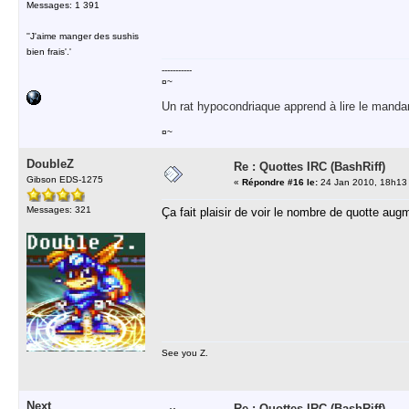
Messages: 1 391
''J'aime manger des sushis
bien frais'.'
-----------
¤~
Un rat hypocondriaque apprend à lire le manda
¤~
DoubleZ
Re : Quottes IRC (BashRiff)
Gibson EDS-1275
«
Répondre #16 le:
24 Jan 2010, 18h13
Messages: 321
Ça fait plaisir de voir le nombre de quotte aug
See you Z.
Next
Re : Quottes IRC (BashRiff)