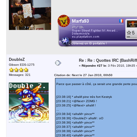
DoubleZ
Re : Re : Quottes IRC (BashRiff
Gibson EDS-1275
«
Répondre #27 le:
3 Fév 2010, 19h35 
Messages: 321
Citation de: Next le 27 Jan 2010, 00h50
Parce que passer à côté, ça serait une grande perte pour
[23:38:16] * afraM pine très fort Kestryk
[23:38:21] <@Next> ZOMG !
[23:38:25] <@Next> afraM !
...
[23:38:34] <afraM> pince**
[23:38:36] <DoubleZ> afraM : oO
[23:38:36] <afraM> pince**
[23:38:37] <afraM> pince**
[23:38:38] <afraM> pince**
[23:38:40] <afraM> pince**