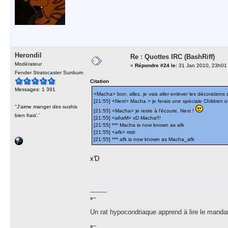
Herondil
Re : Quottes IRC (BashRiff)
Modérateur
«
Répondre #24 le:
31 Jan 2010, 23h01
Fender Stratocaster Sunburn
Citation
Messages: 1 391
<Macha> bon, allez, je vais aller enlever les décoration
[21:55] <Next> Macha > je ferais une spéciale Children 
''J'aime manger des sushis
[21:55] <Macha> je reste à l'écoute, Next !
bien frais'.'
[21:55] <afraM> xD Macha!!!
[21:55] *** Macha is now known as afk
[21:55] <afk> mdr
[21:55] *** afk is now known as Macha_afk
x'D
-----------
¤~
Un rat hypocondriaque apprend à lire le manda
¤~