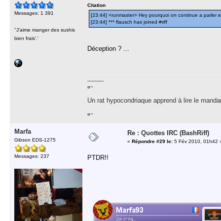
Citation
Messages: 1 391
[23:44] <runmaster> Hey pourquoi on continue a parler en
[23:44] *** flausch has joined #riff
''J'aime manger des sushis
bien frais'.'
Déception ? ...
-----------
¤~
Un rat hypocondriaque apprend à lire le manda
¤~
Marfa
Re : Quottes IRC (BashRiff)
Gibson EDS-1275
«
Répondre #29 le:
5 Fév 2010, 01h42 
Messages: 237
PTDR!!