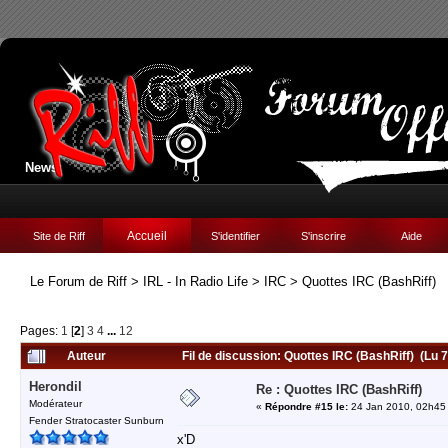
News:
Accueil
Site de Riff
S'identifier
S'inscrire
Aide
Le Forum de Riff
>
IRL - In Radio Life
>
IRC
>
Quottes IRC (BashRiff)
Pages:
1
[
2
]
3
4
...
12
Auteur
Fil de discussion: Quottes IRC (BashRiff) (Lu 
Herondil
Re : Quottes IRC (BashRiff)
Modérateur
«
Répondre #15 le:
24 Jan 2010, 02h45
Fender Stratocaster Sunburn
x'D