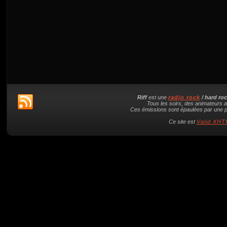
Riff
est une
radio rock
/ hard ro
Tous les soirs, des animateurs a
Ces émissions sont épaulées par une pl
Ce site est
Valid XHTM