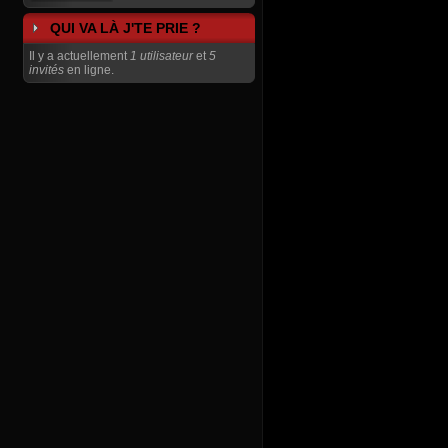
QUI VA LÀ J'TE PRIE ?
Il y a actuellement
1 utilisateur
et
5
invités
en ligne.