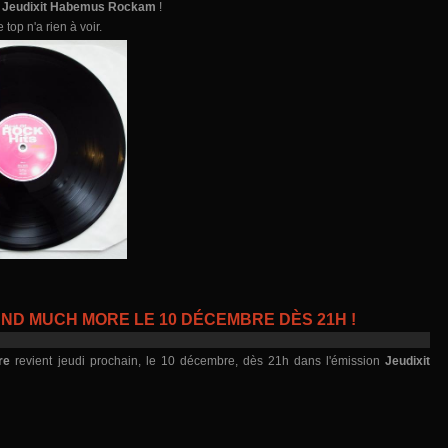
s
Jeudixit Habemus Rockam
!
top n'a rien à voir.
ND MUCH MORE LE 10 DÉCEMBRE DÈS 21H !
re
revient jeudi prochain, le 10 décembre, dès 21h dans l'émission
Jeudixit