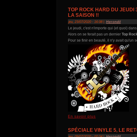
TOP ROCK HARD DU JEUDI 3
LA SAISON !!
jeu, 23/07/2020 - 16:08 |
Herondil
Le jeudi, c'est n'importe qui (et quoi) dan
Alors on se ferait pas un dernier
Top Roc
Pour se finir en beauté, il n'y avait qu'un 
En savoir plus
SPÉCIALE VINYLE 5, LE RET
jeu, 09/07/2020 - 00:04 |
Herondil